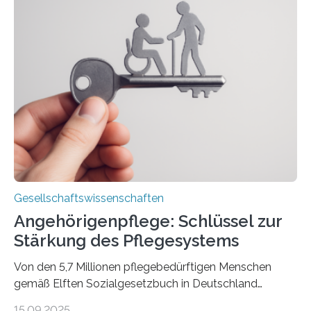
Schriftstellerinnen Manja Präkels, Tina Pruschmann und
Barbara Thériault. Es trägt den Titel
„Extremwetterlagen – Reportagen aus einem neuen
Deutschland“ und enthält eine Vielzahl von
zivilgesellschaftlichen Stimmen und Beobachtungen in
ländlichen Regionen. Im Interview spricht Projektleiter
Leistner über die Idee, das Vorgehen und wichtige
Erkenntnisse. Das Buch deute an, „wie…
Gesellschaftswissenschaften
Angehörigenpflege: Schlüssel zur
Stärkung des Pflegesystems
Von den 5,7 Millionen pflegebedürftigen Menschen
gemäß Elften Sozialgesetzbuch in Deutschland
werden 86 Prozent in Privathaushalten gepflegt. Bis
15.09.2025