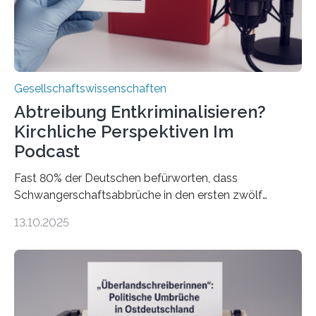
Gesellschaftswissenschaften
Abtreibung Entkriminalisieren?
Kirchliche Perspektiven Im
Podcast
Fast 80% der Deutschen befürworten, dass
Schwangerschaftsabbrüche in den ersten zwölf
Wochen ohne Einschränkungen erlaubt sind – und
13.10.2025
doch bleibt das Thema hoch emotional und politisch
umkämpft. CDU-Chef Friedrich Merz warnte 2024 vor
einer gesellschaftlichen Spaltung des Landes, und
2025 sorgt der Fall Brosius-Gersdorf für
Schlagzeilen.Das Sozialwissenschaftliche Institut der
EKD hat untersucht, wie Menschen in Deutschland