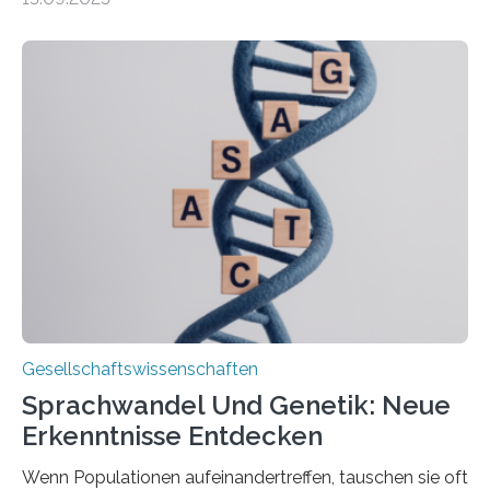
2050 wird eine Zunahme der Pflegebedürftigen auf 9
Millionen erwartet. Vor diesem Hintergrund beleuchten
Wissenschaftler*innen des Deutschen Zentrums für
Altersfragen, des DIW Berlin und der TU Dortmund
aktuelle Pflegearrangements. Besonderes Augenmerk
wurde auf die Unterschiede zwischen Angehörigen-
und Zugehörigenpflege in und außerhalb des eigenen
Haushalts gelegt. Pflege im eigenen Haushalt richtet
sich oft an den/die Partner*in und dies häufig im
Rentenalter, was…
Gesellschaftswissenschaften
Sprachwandel Und Genetik: Neue
Erkenntnisse Entdecken
Wenn Populationen aufeinandertreffen, tauschen sie oft