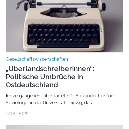
wirklich über Schwangerschaftsabbrüche denken und
wie sich ihre Haltung je nach Konfession, Region und
Bildung unterscheidet. Darüber sprechen Veronika
Eufinger und Dr. Kristin Torka…
Gesellschaftswissenschaften
„Überlandschreiberinnen“:
Politische Umbrüche in
Ostdeutschland
Im vergangenen Jahr startete Dr. Alexander Leistner,
Soziologe an der Universität Leipzig, das
ungewöhnliche Projekt „Überlandschreiberinnen – Ways
17.09.2025
across the Country“. Nun ist das „Projektbuch“
erschienen, geschrieben von Leistner und den