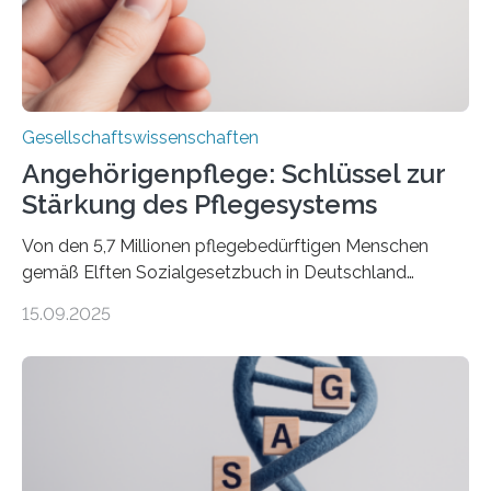
Erkenntnisse. Das Buch deute an, „wie…
Gesellschaftswissenschaften
Angehörigenpflege: Schlüssel zur
Stärkung des Pflegesystems
Von den 5,7 Millionen pflegebedürftigen Menschen
gemäß Elften Sozialgesetzbuch in Deutschland
werden 86 Prozent in Privathaushalten gepflegt. Bis
15.09.2025
2050 wird eine Zunahme der Pflegebedürftigen auf 9
Millionen erwartet. Vor diesem Hintergrund beleuchten
Wissenschaftler*innen des Deutschen Zentrums für
Altersfragen, des DIW Berlin und der TU Dortmund
aktuelle Pflegearrangements. Besonderes Augenmerk
wurde auf die Unterschiede zwischen Angehörigen-
und Zugehörigenpflege in und außerhalb des eigenen