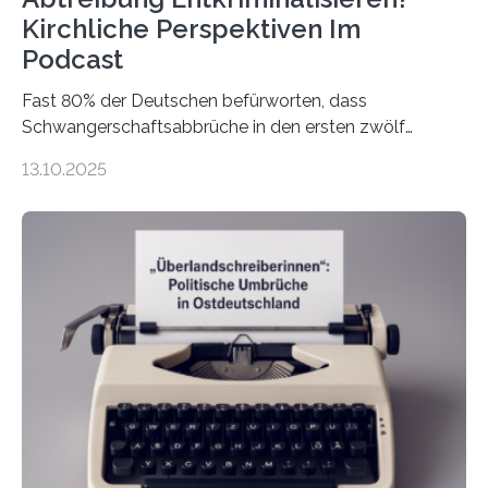
Kirchliche Perspektiven Im
Podcast
Fast 80% der Deutschen befürworten, dass
Schwangerschaftsabbrüche in den ersten zwölf
Wochen ohne Einschränkungen erlaubt sind – und
13.10.2025
doch bleibt das Thema hoch emotional und politisch
umkämpft. CDU-Chef Friedrich Merz warnte 2024 vor
einer gesellschaftlichen Spaltung des Landes, und
2025 sorgt der Fall Brosius-Gersdorf für
Schlagzeilen.Das Sozialwissenschaftliche Institut der
EKD hat untersucht, wie Menschen in Deutschland
wirklich über Schwangerschaftsabbrüche denken und
wie sich ihre Haltung je nach Konfession, Region und
Bildung unterscheidet. Darüber sprechen Veronika
Eufinger und Dr. Kristin Torka…