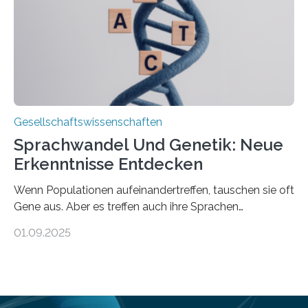
Haushalts gelegt. Pflege im eigenen Haushalt richtet
sich oft an den/die Partner*in und dies häufig im
Rentenalter, was…
Gesellschaftswissenschaften
Sprachwandel Und Genetik: Neue
Erkenntnisse Entdecken
Wenn Populationen aufeinandertreffen, tauschen sie oft
Gene aus. Aber es treffen auch ihre Sprachen
aufeinander, und solche Begegnungen können
01.09.2025
Sprachen verändern. Wie stark tun sie dies tatsächlich,
und unterscheiden sich diese Veränderungen je nach
Art des Kontakts? Um diese Fragen zu beantworten,
hat eine internationale Studie unter Leitung der
Universität Zürich globale Muster des genetischen