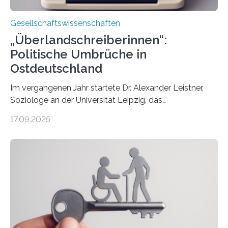
Gesellschaftswissenschaften
„Überlandschreiberinnen“:
Politische Umbrüche in
Ostdeutschland
Im vergangenen Jahr startete Dr. Alexander Leistner,
Soziologe an der Universität Leipzig, das
ungewöhnliche Projekt „Überlandschreiberinnen – Ways
17.09.2025
across the Country“. Nun ist das „Projektbuch“
erschienen, geschrieben von Leistner und den
Schriftstellerinnen Manja Präkels, Tina Pruschmann und
Barbara Thériault. Es trägt den Titel
„Extremwetterlagen – Reportagen aus einem neuen
Deutschland“ und enthält eine Vielzahl von
zivilgesellschaftlichen Stimmen und Beobachtungen in
ländlichen Regionen. Im Interview spricht Projektleiter
Leistner über die Idee, das Vorgehen und wichtige