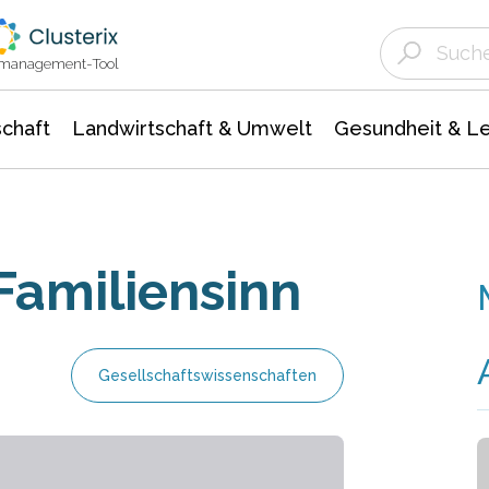
Landwirtschaft & Umwelt
Gesundheit &
Agrar- Forstwissenschaften
Unternehmensmeldungen
Biowissenschafte
Ökologie Umwelt- Naturschutz
ktmanagement-Tool
chaft
Landwirtschaft & Umwelt
Gesundheit & L
Familiensinn
Gesellschaftswissenschaften