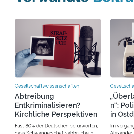
Gesellschaftswissenschaften
Gesellscha
Abtreibung
„Überl
Entkriminalisieren?
n“: Po
Kirchliche Perspektiven
in Ost
Im Podcast
Fast 80% der Deutschen befürworten,
Im vergang
dass Schwangerschaftsabbrüche in
Alexander 