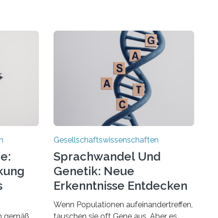
n
Gesellschaftswissenschaften
e:
Sprachwandel Und
rkung
Genetik: Neue
s
Erkenntnisse Entdecken
Wenn Populationen aufeinandertreffen,
en gemäß
tauschen sie oft Gene aus. Aber es