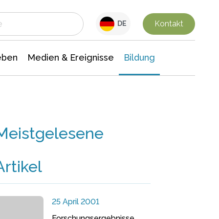
 Leben
Medien & Ereignisse
Interdisziplinäre Forschung
Veranstaltungsnachrichten
n Chemie
Gesellschaftswissenschaften
Kontakt
DE
eben
Medien & Ereignisse
Bildung
Meistgelesene
Artikel
25 April 2001
Forschungsergebnisse