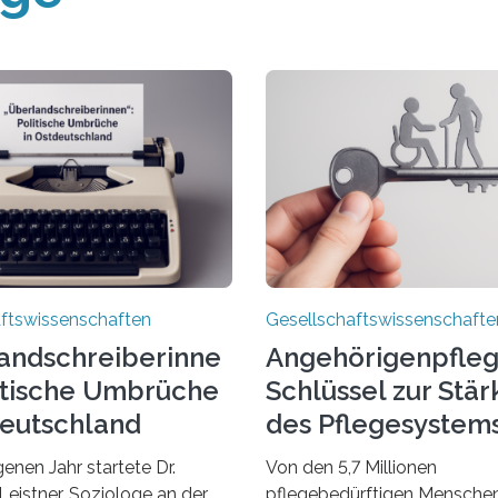
ftswissenschaften
Gesellschaftswissenschafte
andschreiberinne
Angehörigenpfleg
litische Umbrüche
Schlüssel zur Stä
deutschland
des Pflegesystem
enen Jahr startete Dr.
Von den 5,7 Millionen
Leistner, Soziologe an der
pflegebedürftigen Mensch