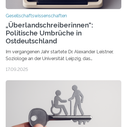
Gesellschaftswissenschaften
„Überlandschreiberinnen“:
Politische Umbrüche in
Ostdeutschland
Im vergangenen Jahr startete Dr. Alexander Leistner,
Soziologe an der Universität Leipzig, das
ungewöhnliche Projekt „Überlandschreiberinnen – Ways
17.09.2025
across the Country“. Nun ist das „Projektbuch“
erschienen, geschrieben von Leistner und den
Schriftstellerinnen Manja Präkels, Tina Pruschmann und
Barbara Thériault. Es trägt den Titel
„Extremwetterlagen – Reportagen aus einem neuen
Deutschland“ und enthält eine Vielzahl von
zivilgesellschaftlichen Stimmen und Beobachtungen in
ländlichen Regionen. Im Interview spricht Projektleiter
Leistner über die Idee, das Vorgehen und wichtige