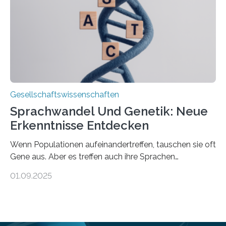
und Zugehörigenpflege in und außerhalb des eigenen
Haushalts gelegt. Pflege im eigenen Haushalt richtet
sich oft an den/die Partner*in und dies häufig im
Rentenalter, was…
Gesellschaftswissenschaften
Sprachwandel Und Genetik: Neue
Erkenntnisse Entdecken
Wenn Populationen aufeinandertreffen, tauschen sie oft
Gene aus. Aber es treffen auch ihre Sprachen
aufeinander, und solche Begegnungen können
01.09.2025
Sprachen verändern. Wie stark tun sie dies tatsächlich,
und unterscheiden sich diese Veränderungen je nach
Art des Kontakts? Um diese Fragen zu beantworten,
hat eine internationale Studie unter Leitung der