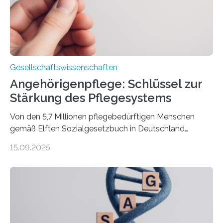
Erkenntnisse. Das Buch deute an, „wie…
Gesellschaftswissenschaften
Angehörigenpflege: Schlüssel zur
Stärkung des Pflegesystems
Von den 5,7 Millionen pflegebedürftigen Menschen
gemäß Elften Sozialgesetzbuch in Deutschland
werden 86 Prozent in Privathaushalten gepflegt. Bis
15.09.2025
2050 wird eine Zunahme der Pflegebedürftigen auf 9
Millionen erwartet. Vor diesem Hintergrund beleuchten
Wissenschaftler*innen des Deutschen Zentrums für
Altersfragen, des DIW Berlin und der TU Dortmund
aktuelle Pflegearrangements. Besonderes Augenmerk
wurde auf die Unterschiede zwischen Angehörigen-