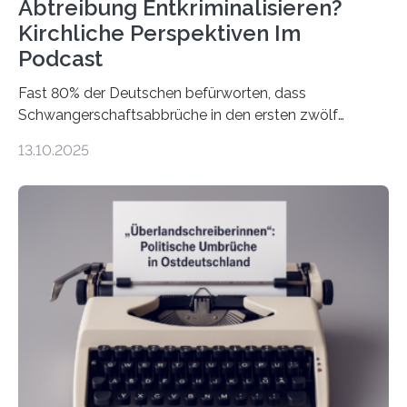
Abtreibung Entkriminalisieren?
Kirchliche Perspektiven Im
Podcast
Fast 80% der Deutschen befürworten, dass
Schwangerschaftsabbrüche in den ersten zwölf
Wochen ohne Einschränkungen erlaubt sind – und
13.10.2025
doch bleibt das Thema hoch emotional und politisch
umkämpft. CDU-Chef Friedrich Merz warnte 2024 vor
einer gesellschaftlichen Spaltung des Landes, und
2025 sorgt der Fall Brosius-Gersdorf für
Schlagzeilen.Das Sozialwissenschaftliche Institut der
EKD hat untersucht, wie Menschen in Deutschland
wirklich über Schwangerschaftsabbrüche denken und
wie sich ihre Haltung je nach Konfession, Region und
Bildung unterscheidet. Darüber sprechen Veronika
Eufinger und Dr. Kristin Torka…