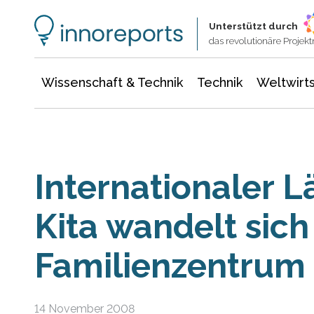
Wissenschaft & Technik
Informationstechnologie
Energie & Elektrotechnik
Unterstützt durch
das revolutionäre Proje
Wissenschaft & Technik
Technik
Weltwirts
Internationaler L
Kita wandelt sic
Familienzentrum
14 November 2008