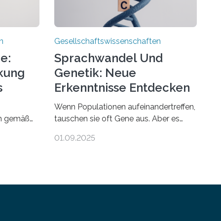
n
Gesellschaftswissenschaften
e:
Sprachwandel Und
rkung
Genetik: Neue
s
Erkenntnisse Entdecken
Wenn Populationen aufeinandertreffen,
en gemäß
tauschen sie oft Gene aus. Aber es
treffen auch ihre Sprachen aufeinander,
01.09.2025
ent in
und solche Begegnungen können
Bis 2050
Sprachen verändern. Wie stark tun sie
dies tatsächlich, und unterscheiden
ionen
sich diese Veränderungen je nach Art
grund
des Kontakts? Um diese Fragen zu
*innen des
beantworten, hat eine internationale
rsfragen,
Studie unter Leitung der Universität