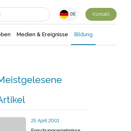
 Leben
Medien & Ereignisse
Interdisziplinäre Forschung
Veranstaltungsnachrichten
n Chemie
Gesellschaftswissenschaften
Kontakt
DE
eben
Medien & Ereignisse
Bildung
Meistgelesene
Artikel
25 April 2001
Forschungsergebnisse