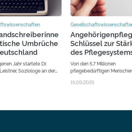
ftswissenschaften
Gesellschaftswissenschafte
andschreiberinne
Angehörigenpfleg
litische Umbrüche
Schlüssel zur Stä
deutschland
des Pflegesystem
enen Jahr startete Dr.
Von den 5,7 Millionen
Leistner, Soziologe an der
pflegebedürftigen Mensch
t Leipzig, das ungewöhnliche
Elften Sozialgesetzbuch in
15.09.2025
berlandschreiberinnen –
Deutschland werden 86 Proz
s the Country“. Nun ist das
Privathaushalten gepflegt. 
ch“ erschienen, geschrieben
wird eine Zunahme der
er und den
Pflegebedürftigen auf 9 Mill
lerinnen Manja Präkels, Tina
erwartet. Vor diesem Hinter
 und Barbara Thériault. Es
beleuchten Wissenschaftler
Titel „Extremwetterlagen –
Deutschen Zentrums für Alte