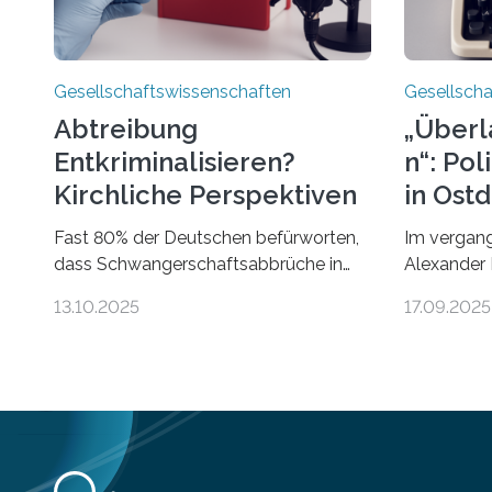
Gesellschaftswissenschaften
Gesellscha
Abtreibung
„Überl
Entkriminalisieren?
n“: Po
Kirchliche Perspektiven
in Ost
Im Podcast
Fast 80% der Deutschen befürworten,
Im vergang
dass Schwangerschaftsabbrüche in
Alexander 
den ersten zwölf Wochen ohne
Universitä
13.10.2025
17.09.2025
Einschränkungen erlaubt sind – und
Projekt „Ü
doch bleibt das Thema hoch
Ways acros
emotional und politisch umkämpft.
„Projektbu
CDU-Chef Friedrich Merz warnte 2024
von Leistn
vor einer gesellschaftlichen Spaltung
Schriftstel
des Landes, und 2025 sorgt der Fall
Pruschmann
Brosius-Gersdorf für Schlagzeilen.Das
trägt den 