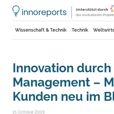
Wissenschaft & Technik
Informationstechnologie
Energie & Elektrotechnik
Unterstützt durch
das revolutionäre Proje
Wissenschaft & Technik
Technik
Weltwirts
Innovation durch
Management – Mi
Kunden neu im Bl
16 October 2009