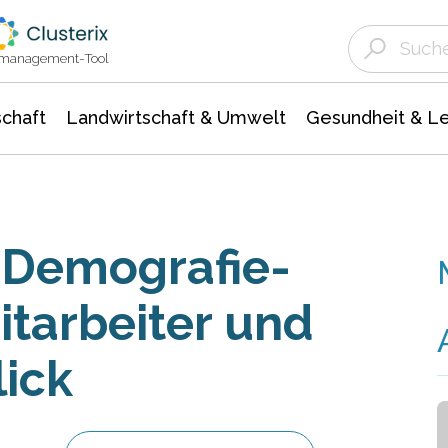
Landwirtschaft & Umwelt
Gesundheit &
Agrar- Forstwissenschaften
Unternehmensmeldungen
Biowissenschafte
Ökologie Umwelt- Naturschutz
ktmanagement-Tool
chaft
Landwirtschaft & Umwelt
Gesundheit & L
 Demografie-
tarbeiter und
ick