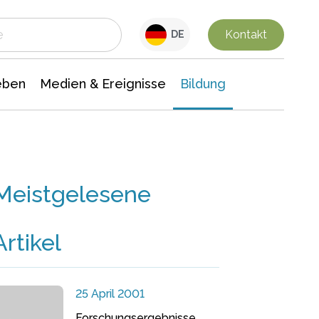
 Leben
Medien & Ereignisse
Interdisziplinäre Forschung
Veranstaltungsnachrichten
n Chemie
Gesellschaftswissenschaften
Kontakt
DE
eben
Medien & Ereignisse
Bildung
Meistgelesene
Artikel
25 April 2001
Forschungsergebnisse