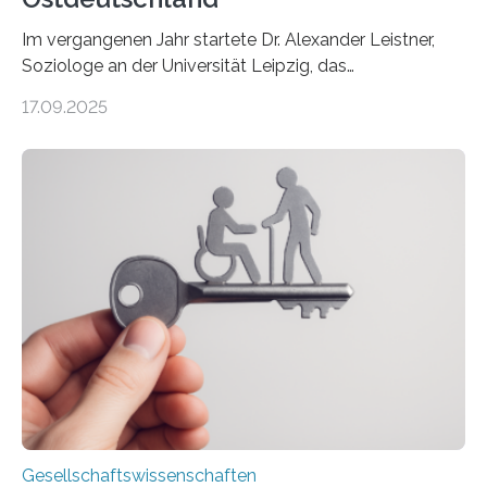
Im vergangenen Jahr startete Dr. Alexander Leistner,
Soziologe an der Universität Leipzig, das
ungewöhnliche Projekt „Überlandschreiberinnen – Ways
17.09.2025
across the Country“. Nun ist das „Projektbuch“
erschienen, geschrieben von Leistner und den
Schriftstellerinnen Manja Präkels, Tina Pruschmann und
Barbara Thériault. Es trägt den Titel
„Extremwetterlagen – Reportagen aus einem neuen
Deutschland“ und enthält eine Vielzahl von
zivilgesellschaftlichen Stimmen und Beobachtungen in
ländlichen Regionen. Im Interview spricht Projektleiter
Leistner über die Idee, das Vorgehen und wichtige
Erkenntnisse. Das Buch deute an, „wie…
Gesellschaftswissenschaften