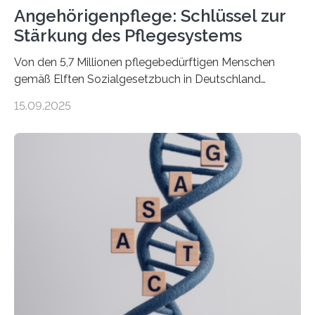
Angehörigenpflege: Schlüssel zur
Stärkung des Pflegesystems
Von den 5,7 Millionen pflegebedürftigen Menschen
gemäß Elften Sozialgesetzbuch in Deutschland
werden 86 Prozent in Privathaushalten gepflegt. Bis
15.09.2025
2050 wird eine Zunahme der Pflegebedürftigen auf 9
Millionen erwartet. Vor diesem Hintergrund beleuchten
Wissenschaftler*innen des Deutschen Zentrums für
Altersfragen, des DIW Berlin und der TU Dortmund
aktuelle Pflegearrangements. Besonderes Augenmerk
wurde auf die Unterschiede zwischen Angehörigen-
und Zugehörigenpflege in und außerhalb des eigenen
Haushalts gelegt. Pflege im eigenen Haushalt richtet
sich oft an den/die Partner*in und dies häufig im
Rentenalter, was…