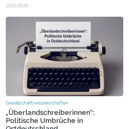
Wochen ohne Einschränkungen erlaubt sind – und
13.10.2025
doch bleibt das Thema hoch emotional und politisch
umkämpft. CDU-Chef Friedrich Merz warnte 2024 vor
einer gesellschaftlichen Spaltung des Landes, und
2025 sorgt der Fall Brosius-Gersdorf für
Schlagzeilen.Das Sozialwissenschaftliche Institut der
EKD hat untersucht, wie Menschen in Deutschland
wirklich über Schwangerschaftsabbrüche denken und
wie sich ihre Haltung je nach Konfession, Region und
Bildung unterscheidet. Darüber sprechen Veronika
Eufinger und Dr. Kristin Torka…
Gesellschaftswissenschaften
„Überlandschreiberinnen“:
Politische Umbrüche in
Ostdeutschland