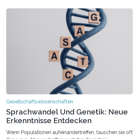
Millionen erwartet. Vor diesem Hintergrund beleuchten
Wissenschaftler*innen des Deutschen Zentrums für
Altersfragen, des DIW Berlin und der TU Dortmund
aktuelle Pflegearrangements. Besonderes Augenmerk
wurde auf die Unterschiede zwischen Angehörigen-
und Zugehörigenpflege in und außerhalb des eigenen
Haushalts gelegt. Pflege im eigenen Haushalt richtet
sich oft an den/die Partner*in und dies häufig im
Rentenalter, was…
Gesellschaftswissenschaften
Sprachwandel Und Genetik: Neue
Erkenntnisse Entdecken
Wenn Populationen aufeinandertreffen, tauschen sie oft