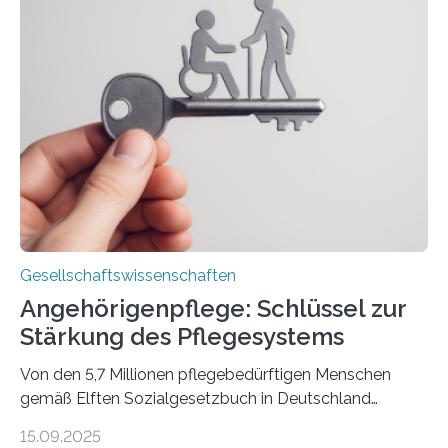
Barbara Thériault. Es trägt den Titel
„Extremwetterlagen – Reportagen aus einem neuen
Deutschland“ und enthält eine Vielzahl von
zivilgesellschaftlichen Stimmen und Beobachtungen in
ländlichen Regionen. Im Interview spricht Projektleiter
Leistner über die Idee, das Vorgehen und wichtige
Erkenntnisse. Das Buch deute an, „wie…
Gesellschaftswissenschaften
Angehörigenpflege: Schlüssel zur
Stärkung des Pflegesystems
Von den 5,7 Millionen pflegebedürftigen Menschen
gemäß Elften Sozialgesetzbuch in Deutschland
werden 86 Prozent in Privathaushalten gepflegt. Bis
15.09.2025
2050 wird eine Zunahme der Pflegebedürftigen auf 9