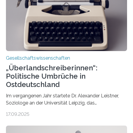
wirklich über Schwangerschaftsabbrüche denken und
wie sich ihre Haltung je nach Konfession, Region und
Bildung unterscheidet. Darüber sprechen Veronika
Eufinger und Dr. Kristin Torka…
Gesellschaftswissenschaften
„Überlandschreiberinnen“:
Politische Umbrüche in
Ostdeutschland
Im vergangenen Jahr startete Dr. Alexander Leistner,
Soziologe an der Universität Leipzig, das
ungewöhnliche Projekt „Überlandschreiberinnen – Ways
17.09.2025
across the Country“. Nun ist das „Projektbuch“
erschienen, geschrieben von Leistner und den
Schriftstellerinnen Manja Präkels, Tina Pruschmann und