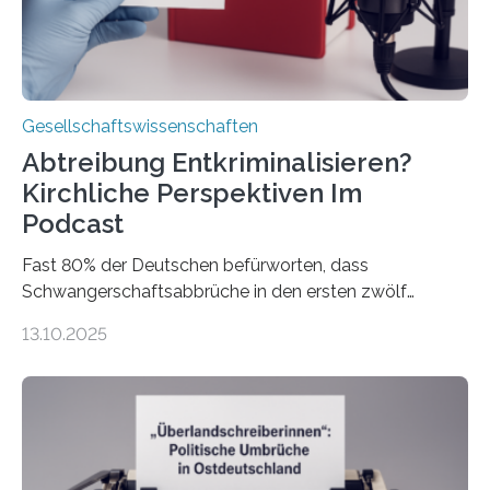
Gesellschaftswissenschaften
Abtreibung Entkriminalisieren?
Kirchliche Perspektiven Im
Podcast
Fast 80% der Deutschen befürworten, dass
Schwangerschaftsabbrüche in den ersten zwölf
Wochen ohne Einschränkungen erlaubt sind – und
13.10.2025
doch bleibt das Thema hoch emotional und politisch
umkämpft. CDU-Chef Friedrich Merz warnte 2024 vor
einer gesellschaftlichen Spaltung des Landes, und
2025 sorgt der Fall Brosius-Gersdorf für
Schlagzeilen.Das Sozialwissenschaftliche Institut der
EKD hat untersucht, wie Menschen in Deutschland