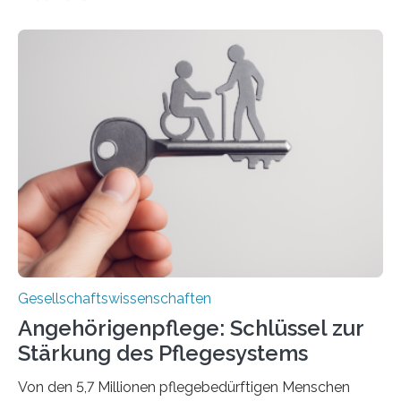
across the Country“. Nun ist das „Projektbuch“
erschienen, geschrieben von Leistner und den
Schriftstellerinnen Manja Präkels, Tina Pruschmann und
Barbara Thériault. Es trägt den Titel
„Extremwetterlagen – Reportagen aus einem neuen
Deutschland“ und enthält eine Vielzahl von
zivilgesellschaftlichen Stimmen und Beobachtungen in
ländlichen Regionen. Im Interview spricht Projektleiter
Leistner über die Idee, das Vorgehen und wichtige
Erkenntnisse. Das Buch deute an, „wie…
Gesellschaftswissenschaften
Angehörigenpflege: Schlüssel zur
Stärkung des Pflegesystems
Von den 5,7 Millionen pflegebedürftigen Menschen