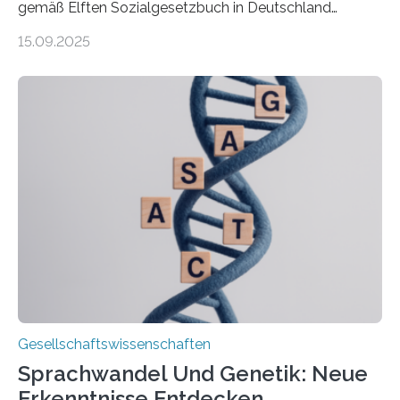
gemäß Elften Sozialgesetzbuch in Deutschland
werden 86 Prozent in Privathaushalten gepflegt. Bis
15.09.2025
2050 wird eine Zunahme der Pflegebedürftigen auf 9
Millionen erwartet. Vor diesem Hintergrund beleuchten
Wissenschaftler*innen des Deutschen Zentrums für
Altersfragen, des DIW Berlin und der TU Dortmund
aktuelle Pflegearrangements. Besonderes Augenmerk
wurde auf die Unterschiede zwischen Angehörigen-
und Zugehörigenpflege in und außerhalb des eigenen
Haushalts gelegt. Pflege im eigenen Haushalt richtet
sich oft an den/die Partner*in und dies häufig im
Rentenalter, was…
Gesellschaftswissenschaften
Sprachwandel Und Genetik: Neue
Erkenntnisse Entdecken