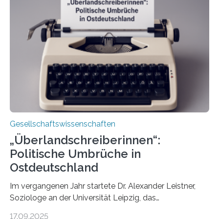
Schlagzeilen.Das Sozialwissenschaftliche Institut der
EKD hat untersucht, wie Menschen in Deutschland
wirklich über Schwangerschaftsabbrüche denken und
wie sich ihre Haltung je nach Konfession, Region und
Bildung unterscheidet. Darüber sprechen Veronika
Eufinger und Dr. Kristin Torka…
Gesellschaftswissenschaften
„Überlandschreiberinnen“:
Politische Umbrüche in
Ostdeutschland
Im vergangenen Jahr startete Dr. Alexander Leistner,
Soziologe an der Universität Leipzig, das
ungewöhnliche Projekt „Überlandschreiberinnen – Ways
17.09.2025