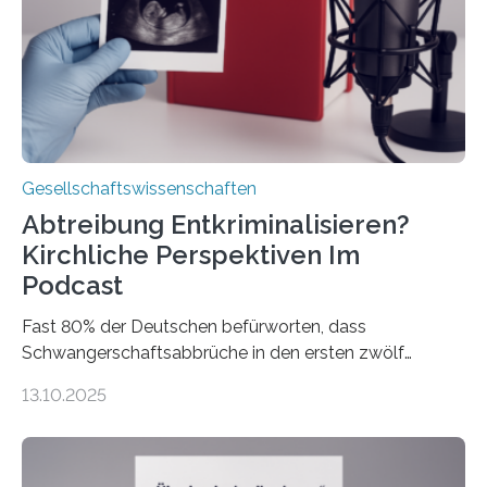
Gesellschaftswissenschaften
Abtreibung Entkriminalisieren?
Kirchliche Perspektiven Im
Podcast
Fast 80% der Deutschen befürworten, dass
Schwangerschaftsabbrüche in den ersten zwölf
Wochen ohne Einschränkungen erlaubt sind – und
13.10.2025
doch bleibt das Thema hoch emotional und politisch
umkämpft. CDU-Chef Friedrich Merz warnte 2024 vor
einer gesellschaftlichen Spaltung des Landes, und
2025 sorgt der Fall Brosius-Gersdorf für