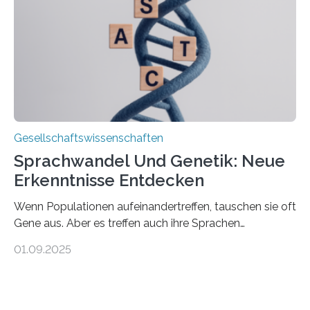
und Zugehörigenpflege in und außerhalb des eigenen
Haushalts gelegt. Pflege im eigenen Haushalt richtet
sich oft an den/die Partner*in und dies häufig im
Rentenalter, was…
Gesellschaftswissenschaften
Sprachwandel Und Genetik: Neue
Erkenntnisse Entdecken
Wenn Populationen aufeinandertreffen, tauschen sie oft
Gene aus. Aber es treffen auch ihre Sprachen
aufeinander, und solche Begegnungen können
01.09.2025
Sprachen verändern. Wie stark tun sie dies tatsächlich,
und unterscheiden sich diese Veränderungen je nach
Art des Kontakts? Um diese Fragen zu beantworten,
hat eine internationale Studie unter Leitung der