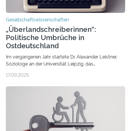
Gesellschaftswissenschaften
„Überlandschreiberinnen“:
Politische Umbrüche in
Ostdeutschland
Im vergangenen Jahr startete Dr. Alexander Leistner,
Soziologe an der Universität Leipzig, das
ungewöhnliche Projekt „Überlandschreiberinnen – Ways
17.09.2025
across the Country“. Nun ist das „Projektbuch“
erschienen, geschrieben von Leistner und den
Schriftstellerinnen Manja Präkels, Tina Pruschmann und
Barbara Thériault. Es trägt den Titel
„Extremwetterlagen – Reportagen aus einem neuen
Deutschland“ und enthält eine Vielzahl von
zivilgesellschaftlichen Stimmen und Beobachtungen in
ländlichen Regionen. Im Interview spricht Projektleiter