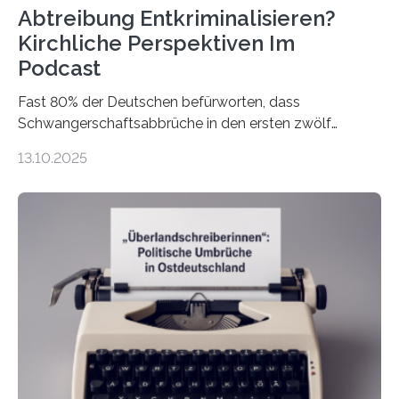
Abtreibung Entkriminalisieren?
Kirchliche Perspektiven Im
Podcast
Fast 80% der Deutschen befürworten, dass
Schwangerschaftsabbrüche in den ersten zwölf
Wochen ohne Einschränkungen erlaubt sind – und
13.10.2025
doch bleibt das Thema hoch emotional und politisch
umkämpft. CDU-Chef Friedrich Merz warnte 2024 vor
einer gesellschaftlichen Spaltung des Landes, und
2025 sorgt der Fall Brosius-Gersdorf für
Schlagzeilen.Das Sozialwissenschaftliche Institut der
EKD hat untersucht, wie Menschen in Deutschland
wirklich über Schwangerschaftsabbrüche denken und
wie sich ihre Haltung je nach Konfession, Region und
Bildung unterscheidet. Darüber sprechen Veronika
Eufinger und Dr. Kristin Torka…