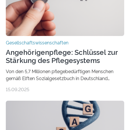
Leistner über die Idee, das Vorgehen und wichtige
Erkenntnisse. Das Buch deute an, „wie…
Gesellschaftswissenschaften
Angehörigenpflege: Schlüssel zur
Stärkung des Pflegesystems
Von den 5,7 Millionen pflegebedürftigen Menschen
gemäß Elften Sozialgesetzbuch in Deutschland
werden 86 Prozent in Privathaushalten gepflegt. Bis
15.09.2025
2050 wird eine Zunahme der Pflegebedürftigen auf 9
Millionen erwartet. Vor diesem Hintergrund beleuchten
Wissenschaftler*innen des Deutschen Zentrums für
Altersfragen, des DIW Berlin und der TU Dortmund
aktuelle Pflegearrangements. Besonderes Augenmerk
wurde auf die Unterschiede zwischen Angehörigen-