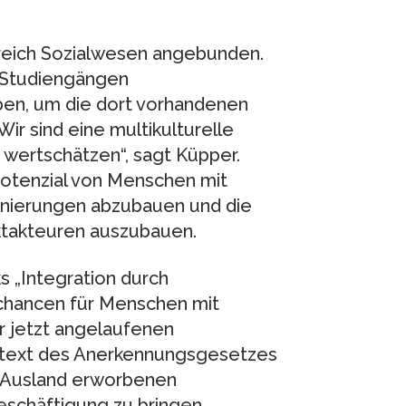
ereich Sozialwesen angebunden.
n Studiengängen
ben, um die dort vorhandenen
ir sind eine multikulturelle
 wertschätzen“, sagt Küpper.
Potenzial von Menschen mit
minierungen abzubauen und die
ktakteuren auszubauen.
s „Integration durch
rktchancen für Menschen mit
r jetzt angelaufenen
ontext des Anerkennungsgesetzes
m Ausland erworbenen
schäftigung zu bringen.