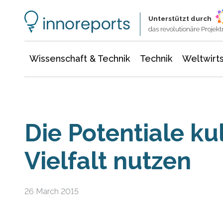
Wissenschaft & Technik
Informationstechnologie
Energie & Elektrotechnik
Unterstützt durch
das revolutionäre Proje
Wissenschaft & Technik
Technik
Weltwirts
Die Potentiale kul
Vielfalt nutzen
26 March 2015