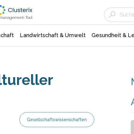
Landwirtschaft & Umwelt
Gesundheit &
Agrar- Forstwissenschaften
Unternehmensmeldungen
Biowissenschafte
Ökologie Umwelt- Naturschutz
ktmanagement-Tool
chaft
Landwirtschaft & Umwelt
Gesundheit & L
tureller
Gesellschaftswissenschaften