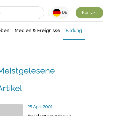
 Leben
Medien & Ereignisse
Interdisziplinäre Forschung
Veranstaltungsnachrichten
n Chemie
Gesellschaftswissenschaften
Kontakt
DE
eben
Medien & Ereignisse
Bildung
Meistgelesene
Artikel
25 April 2001
Forschungsergebnisse