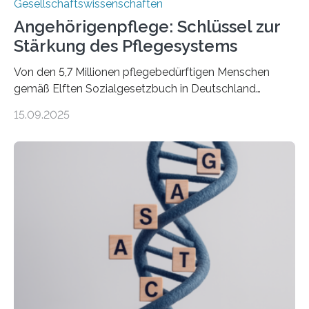
Gesellschaftswissenschaften
Angehörigenpflege: Schlüssel zur
Stärkung des Pflegesystems
Von den 5,7 Millionen pflegebedürftigen Menschen
gemäß Elften Sozialgesetzbuch in Deutschland
werden 86 Prozent in Privathaushalten gepflegt. Bis
15.09.2025
2050 wird eine Zunahme der Pflegebedürftigen auf 9
Millionen erwartet. Vor diesem Hintergrund beleuchten
Wissenschaftler*innen des Deutschen Zentrums für
Altersfragen, des DIW Berlin und der TU Dortmund
aktuelle Pflegearrangements. Besonderes Augenmerk
wurde auf die Unterschiede zwischen Angehörigen-
und Zugehörigenpflege in und außerhalb des eigenen
Haushalts gelegt. Pflege im eigenen Haushalt richtet
sich oft an den/die Partner*in und dies häufig im
Rentenalter, was…