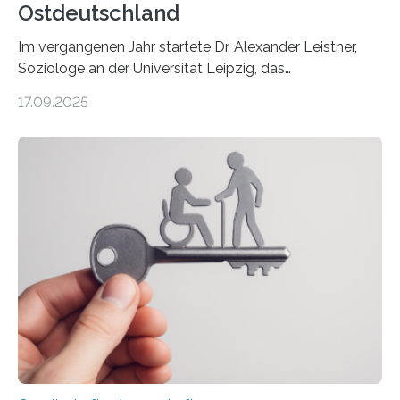
Ostdeutschland
Im vergangenen Jahr startete Dr. Alexander Leistner,
Soziologe an der Universität Leipzig, das
ungewöhnliche Projekt „Überlandschreiberinnen – Ways
17.09.2025
across the Country“. Nun ist das „Projektbuch“
erschienen, geschrieben von Leistner und den
Schriftstellerinnen Manja Präkels, Tina Pruschmann und
Barbara Thériault. Es trägt den Titel
„Extremwetterlagen – Reportagen aus einem neuen
Deutschland“ und enthält eine Vielzahl von
zivilgesellschaftlichen Stimmen und Beobachtungen in
ländlichen Regionen. Im Interview spricht Projektleiter
Leistner über die Idee, das Vorgehen und wichtige
Erkenntnisse. Das Buch deute an, „wie…