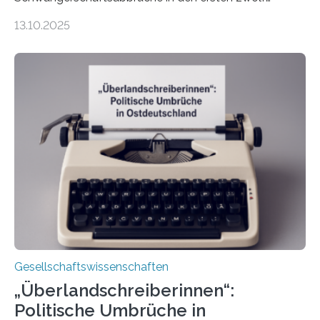
Wochen ohne Einschränkungen erlaubt sind – und
13.10.2025
doch bleibt das Thema hoch emotional und politisch
umkämpft. CDU-Chef Friedrich Merz warnte 2024 vor
einer gesellschaftlichen Spaltung des Landes, und
2025 sorgt der Fall Brosius-Gersdorf für
Schlagzeilen.Das Sozialwissenschaftliche Institut der
EKD hat untersucht, wie Menschen in Deutschland
wirklich über Schwangerschaftsabbrüche denken und
wie sich ihre Haltung je nach Konfession, Region und
Bildung unterscheidet. Darüber sprechen Veronika
Eufinger und Dr. Kristin Torka…
Gesellschaftswissenschaften
„Überlandschreiberinnen“:
Politische Umbrüche in