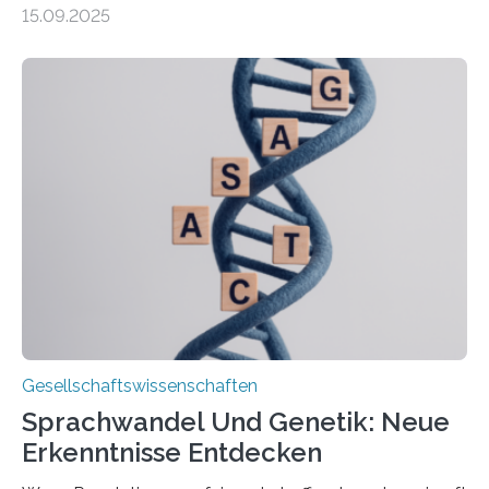
werden 86 Prozent in Privathaushalten gepflegt. Bis
15.09.2025
2050 wird eine Zunahme der Pflegebedürftigen auf 9
Millionen erwartet. Vor diesem Hintergrund beleuchten
Wissenschaftler*innen des Deutschen Zentrums für
Altersfragen, des DIW Berlin und der TU Dortmund
aktuelle Pflegearrangements. Besonderes Augenmerk
wurde auf die Unterschiede zwischen Angehörigen-
und Zugehörigenpflege in und außerhalb des eigenen
Haushalts gelegt. Pflege im eigenen Haushalt richtet
sich oft an den/die Partner*in und dies häufig im
Rentenalter, was…
Gesellschaftswissenschaften
Sprachwandel Und Genetik: Neue
Erkenntnisse Entdecken