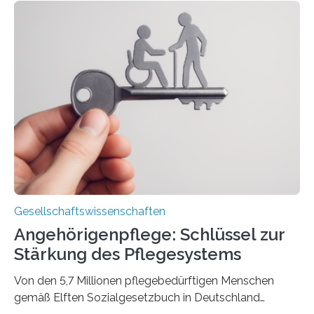
Schriftstellerinnen Manja Präkels, Tina Pruschmann und
Barbara Thériault. Es trägt den Titel
„Extremwetterlagen – Reportagen aus einem neuen
Deutschland“ und enthält eine Vielzahl von
zivilgesellschaftlichen Stimmen und Beobachtungen in
ländlichen Regionen. Im Interview spricht Projektleiter
Leistner über die Idee, das Vorgehen und wichtige
Erkenntnisse. Das Buch deute an, „wie…
Gesellschaftswissenschaften
Angehörigenpflege: Schlüssel zur
Stärkung des Pflegesystems
Von den 5,7 Millionen pflegebedürftigen Menschen
gemäß Elften Sozialgesetzbuch in Deutschland