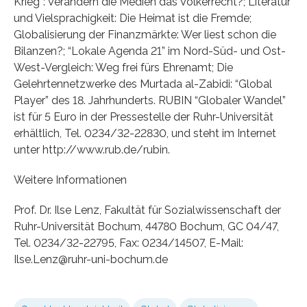
Krieg”: Verändern die Medien das Völkerrecht?; Literatur
und Vielsprachigkeit: Die Heimat ist die Fremde;
Globalisierung der Finanzmärkte: Wer liest schon die
Bilanzen?; “Lokale Agenda 21” im Nord-Süd- und Ost-
West-Vergleich: Weg frei fürs Ehrenamt; Die
Gelehrtennetzwerke des Murtada al-Zabidi: “Global
Player” des 18. Jahrhunderts. RUBIN “Globaler Wandel”
ist für 5 Euro in der Pressestelle der Ruhr-Universität
erhältlich, Tel. 0234/32-22830, und steht im Internet
unter http://www.rub.de/rubin.
Weitere Informationen
Prof. Dr. Ilse Lenz, Fakultät für Sozialwissenschaft der
Ruhr-Universität Bochum, 44780 Bochum, GC 04/47,
Tel. 0234/32-22795, Fax: 0234/14507, E-Mail:
Ilse.Lenz@ruhr-uni-bochum.de