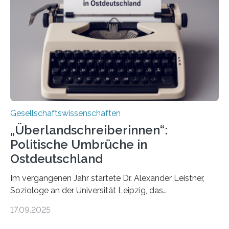
EKD hat untersucht, wie Menschen in Deutschland
wirklich über Schwangerschaftsabbrüche denken und
wie sich ihre Haltung je nach Konfession, Region und
Bildung unterscheidet. Darüber sprechen Veronika
Eufinger und Dr. Kristin Torka…
Gesellschaftswissenschaften
„Überlandschreiberinnen“:
Politische Umbrüche in
Ostdeutschland
Im vergangenen Jahr startete Dr. Alexander Leistner,
Soziologe an der Universität Leipzig, das
ungewöhnliche Projekt „Überlandschreiberinnen – Ways
17.09.2025
across the Country“. Nun ist das „Projektbuch“
erschienen, geschrieben von Leistner und den