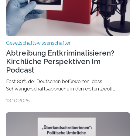
Gesellschaftswissenschaften
Abtreibung Entkriminalisieren?
Kirchliche Perspektiven Im
Podcast
Fast 80% der Deutschen befürworten, dass
Schwangerschaftsabbrüche in den ersten zwölf
Wochen ohne Einschränkungen erlaubt sind – und
13.10.2025
doch bleibt das Thema hoch emotional und politisch
umkämpft. CDU-Chef Friedrich Merz warnte 2024 vor
einer gesellschaftlichen Spaltung des Landes, und
2025 sorgt der Fall Brosius-Gersdorf für
Schlagzeilen.Das Sozialwissenschaftliche Institut der