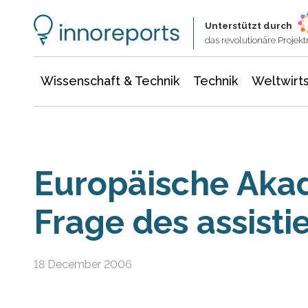
Wissenschaft & Technik
Informationstechnologie
Energie & Elektrotechnik
Unterstützt durch
das revolutionäre Proje
Wissenschaft & Technik
Technik
Weltwirts
Europäische Aka
Frage des assisti
18 December 2006