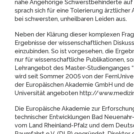
nahe Angehörige Schwerstbehinderte auf 
sprach sich für eine Tolerierung ärztlich
bei schwersten, unheilbaren Leiden aus.
Neben der Klärung dieser komplexen Frag
Ergebnisse der wissenschaftlichen Diskussi
einzubinden. So ist vorgesehen, die Ergeb
nur für wissenschaftliche Publikationen, s
Lehrangebot des Master-Studienganges “M
wird seit Sommer 2005 von der FernUniver
der Europäischen Akademie GmbH und de
Universität angeboten http://www.medizin
Die Europäische Akademie zur Erforschung
technischer Entwicklungen Bad Neuenahr
vom Land Rheinland-Pfalz und dem Deutsc
Raumfahrt e.V. (DLR) gegründet. Direktor d