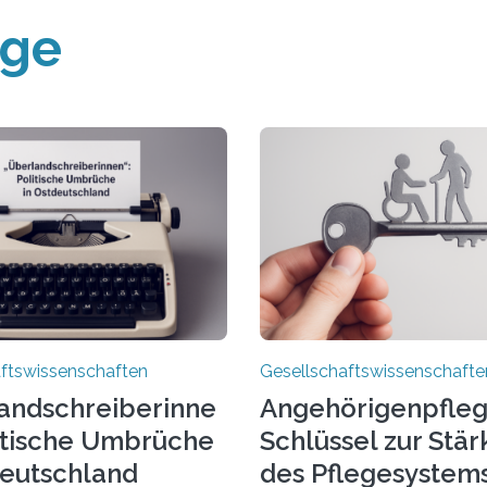
äge
ftswissenschaften
Gesellschaftswissenschafte
andschreiberinne
Angehörigenpfleg
litische Umbrüche
Schlüssel zur Stä
deutschland
des Pflegesystem