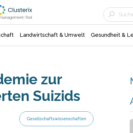
Landwirtschaft & Umwelt
Gesundheit &
Agrar- Forstwissenschaften
Unternehmensmeldungen
Biowissenschafte
Ökologie Umwelt- Naturschutz
ktmanagement-Tool
chaft
Landwirtschaft & Umwelt
Gesundheit & L
demie zur
erten Suizids
Gesellschaftswissenschaften