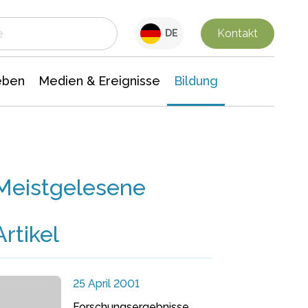
 Leben
Medien & Ereignisse
Interdisziplinäre Forschung
Veranstaltungsnachrichten
n Chemie
Gesellschaftswissenschaften
Kontakt
DE
eben
Medien & Ereignisse
Bildung
Meistgelesene
Artikel
25 April 2001
Forschungsergebnisse