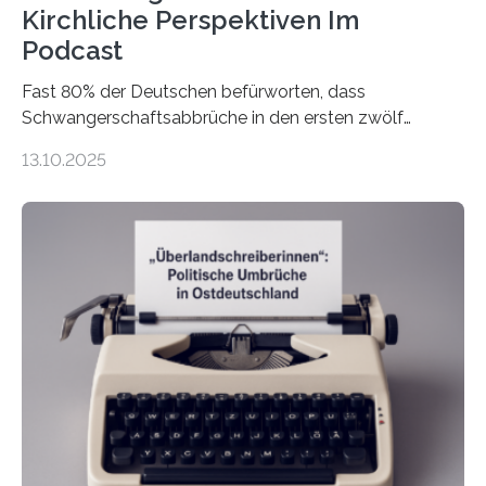
Kirchliche Perspektiven Im
Podcast
Fast 80% der Deutschen befürworten, dass
Schwangerschaftsabbrüche in den ersten zwölf
Wochen ohne Einschränkungen erlaubt sind – und
13.10.2025
doch bleibt das Thema hoch emotional und politisch
umkämpft. CDU-Chef Friedrich Merz warnte 2024 vor
einer gesellschaftlichen Spaltung des Landes, und
2025 sorgt der Fall Brosius-Gersdorf für
Schlagzeilen.Das Sozialwissenschaftliche Institut der
EKD hat untersucht, wie Menschen in Deutschland
wirklich über Schwangerschaftsabbrüche denken und
wie sich ihre Haltung je nach Konfession, Region und
Bildung unterscheidet. Darüber sprechen Veronika
Eufinger und Dr. Kristin Torka…