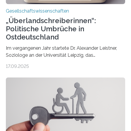
Gesellschaftswissenschaften
„Überlandschreiberinnen“:
Politische Umbrüche in
Ostdeutschland
Im vergangenen Jahr startete Dr. Alexander Leistner,
Soziologe an der Universität Leipzig, das
ungewöhnliche Projekt „Überlandschreiberinnen – Ways
17.09.2025
across the Country“. Nun ist das „Projektbuch“
erschienen, geschrieben von Leistner und den
Schriftstellerinnen Manja Präkels, Tina Pruschmann und
Barbara Thériault. Es trägt den Titel
„Extremwetterlagen – Reportagen aus einem neuen
Deutschland“ und enthält eine Vielzahl von
zivilgesellschaftlichen Stimmen und Beobachtungen in
ländlichen Regionen. Im Interview spricht Projektleiter
Leistner über die Idee, das Vorgehen und wichtige