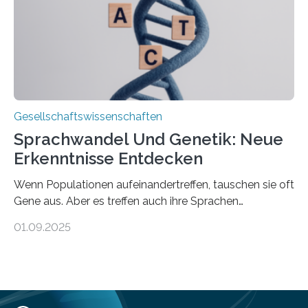
Haushalts gelegt. Pflege im eigenen Haushalt richtet
sich oft an den/die Partner*in und dies häufig im
Rentenalter, was…
Gesellschaftswissenschaften
Sprachwandel Und Genetik: Neue
Erkenntnisse Entdecken
Wenn Populationen aufeinandertreffen, tauschen sie oft
Gene aus. Aber es treffen auch ihre Sprachen
aufeinander, und solche Begegnungen können
01.09.2025
Sprachen verändern. Wie stark tun sie dies tatsächlich,
und unterscheiden sich diese Veränderungen je nach
Art des Kontakts? Um diese Fragen zu beantworten,
hat eine internationale Studie unter Leitung der
Universität Zürich globale Muster des genetischen