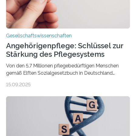
Erkenntnisse. Das Buch deute an, „wie…
Gesellschaftswissenschaften
Angehörigenpflege: Schlüssel zur
Stärkung des Pflegesystems
Von den 5,7 Millionen pflegebedürftigen Menschen
gemäß Elften Sozialgesetzbuch in Deutschland
werden 86 Prozent in Privathaushalten gepflegt. Bis
15.09.2025
2050 wird eine Zunahme der Pflegebedürftigen auf 9
Millionen erwartet. Vor diesem Hintergrund beleuchten
Wissenschaftler*innen des Deutschen Zentrums für
Altersfragen, des DIW Berlin und der TU Dortmund
aktuelle Pflegearrangements. Besonderes Augenmerk
wurde auf die Unterschiede zwischen Angehörigen-
und Zugehörigenpflege in und außerhalb des eigenen