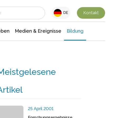
 Leben
Medien & Ereignisse
Interdisziplinäre Forschung
Veranstaltungsnachrichten
n Chemie
Gesellschaftswissenschaften
Kontakt
DE
eben
Medien & Ereignisse
Bildung
Meistgelesene
Artikel
25 April 2001
Forschungsergebnisse