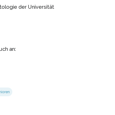
ntologie der Universität
uch an:
nioren