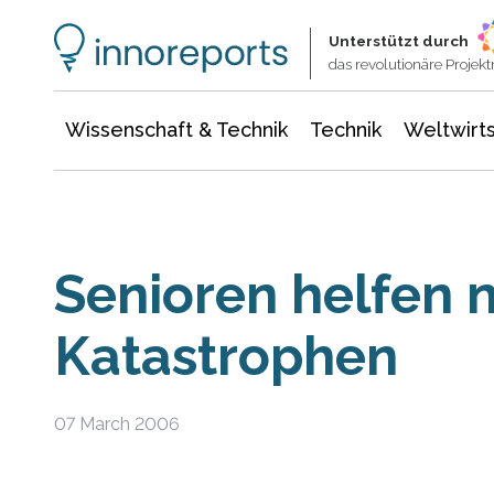
Wissenschaft & Technik
Informationstechnologie
Energie & Elektrotechnik
Unterstützt durch
das revolutionäre Proje
Wissenschaft & Technik
Technik
Weltwirts
Senioren helfen 
Katastrophen
07 March 2006