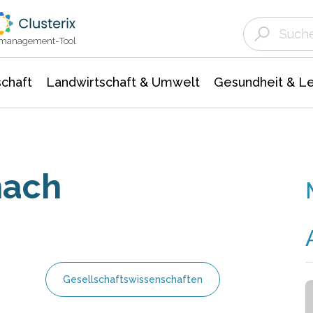
Landwirtschaft & Umwelt
Gesundheit &
Agrar- Forstwissenschaften
Unternehmensmeldungen
Biowissenschafte
Ökologie Umwelt- Naturschutz
ktmanagement-Tool
chaft
Landwirtschaft & Umwelt
Gesundheit & L
nach
Gesellschaftswissenschaften