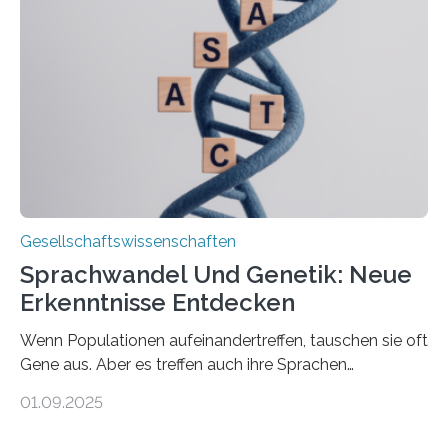
aktuelle Pflegearrangements. Besonderes Augenmerk
wurde auf die Unterschiede zwischen Angehörigen-
und Zugehörigenpflege in und außerhalb des eigenen
Haushalts gelegt. Pflege im eigenen Haushalt richtet
sich oft an den/die Partner*in und dies häufig im
Rentenalter, was…
Gesellschaftswissenschaften
Sprachwandel Und Genetik: Neue
Erkenntnisse Entdecken
Wenn Populationen aufeinandertreffen, tauschen sie oft
Gene aus. Aber es treffen auch ihre Sprachen
aufeinander, und solche Begegnungen können
01.09.2025
Sprachen verändern. Wie stark tun sie dies tatsächlich,
und unterscheiden sich diese Veränderungen je nach