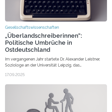
Gesellschaftswissenschaften
„Überlandschreiberinnen“:
Politische Umbrüche in
Ostdeutschland
Im vergangenen Jahr startete Dr. Alexander Leistner,
Soziologe an der Universität Leipzig, das
ungewöhnliche Projekt „Überlandschreiberinnen – Ways
17.09.2025
across the Country“. Nun ist das „Projektbuch“
erschienen, geschrieben von Leistner und den
Schriftstellerinnen Manja Präkels, Tina Pruschmann und
Barbara Thériault. Es trägt den Titel
„Extremwetterlagen – Reportagen aus einem neuen
Deutschland“ und enthält eine Vielzahl von