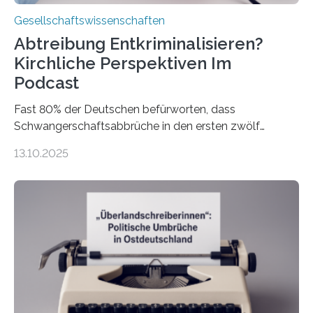
Gesellschaftswissenschaften
Abtreibung Entkriminalisieren?
Kirchliche Perspektiven Im
Podcast
Fast 80% der Deutschen befürworten, dass
Schwangerschaftsabbrüche in den ersten zwölf
Wochen ohne Einschränkungen erlaubt sind – und
13.10.2025
doch bleibt das Thema hoch emotional und politisch
umkämpft. CDU-Chef Friedrich Merz warnte 2024 vor
einer gesellschaftlichen Spaltung des Landes, und
2025 sorgt der Fall Brosius-Gersdorf für
Schlagzeilen.Das Sozialwissenschaftliche Institut der
EKD hat untersucht, wie Menschen in Deutschland
wirklich über Schwangerschaftsabbrüche denken und
wie sich ihre Haltung je nach Konfession, Region und
Bildung unterscheidet. Darüber sprechen Veronika
Eufinger und Dr. Kristin Torka…