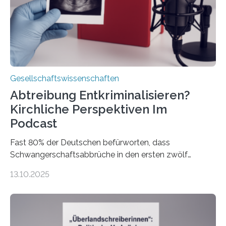
Gesellschaftswissenschaften
Abtreibung Entkriminalisieren?
Kirchliche Perspektiven Im
Podcast
Fast 80% der Deutschen befürworten, dass
Schwangerschaftsabbrüche in den ersten zwölf
Wochen ohne Einschränkungen erlaubt sind – und
13.10.2025
doch bleibt das Thema hoch emotional und politisch
umkämpft. CDU-Chef Friedrich Merz warnte 2024 vor
einer gesellschaftlichen Spaltung des Landes, und
2025 sorgt der Fall Brosius-Gersdorf für