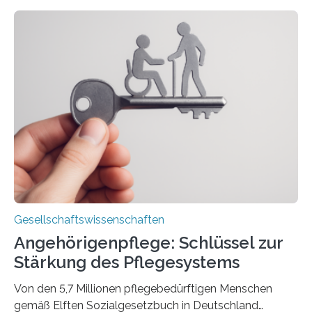
erschienen, geschrieben von Leistner und den
Schriftstellerinnen Manja Präkels, Tina Pruschmann und
Barbara Thériault. Es trägt den Titel
„Extremwetterlagen – Reportagen aus einem neuen
Deutschland“ und enthält eine Vielzahl von
zivilgesellschaftlichen Stimmen und Beobachtungen in
ländlichen Regionen. Im Interview spricht Projektleiter
Leistner über die Idee, das Vorgehen und wichtige
Erkenntnisse. Das Buch deute an, „wie…
Gesellschaftswissenschaften
Angehörigenpflege: Schlüssel zur
Stärkung des Pflegesystems
Von den 5,7 Millionen pflegebedürftigen Menschen
gemäß Elften Sozialgesetzbuch in Deutschland