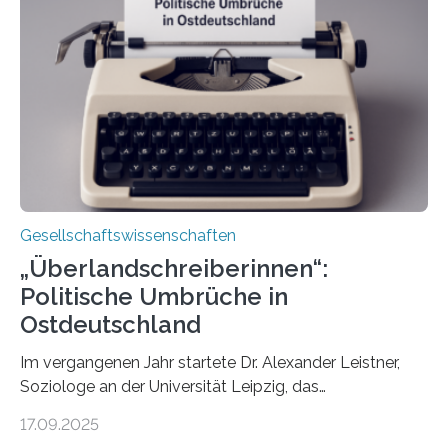
Schlagzeilen.Das Sozialwissenschaftliche Institut der
EKD hat untersucht, wie Menschen in Deutschland
wirklich über Schwangerschaftsabbrüche denken und
wie sich ihre Haltung je nach Konfession, Region und
Bildung unterscheidet. Darüber sprechen Veronika
Eufinger und Dr. Kristin Torka…
Gesellschaftswissenschaften
„Überlandschreiberinnen“:
Politische Umbrüche in
Ostdeutschland
Im vergangenen Jahr startete Dr. Alexander Leistner,
Soziologe an der Universität Leipzig, das
ungewöhnliche Projekt „Überlandschreiberinnen – Ways
17.09.2025
across the Country“. Nun ist das „Projektbuch“