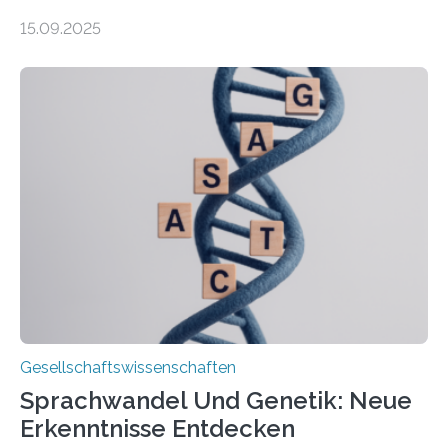
werden 86 Prozent in Privathaushalten gepflegt. Bis
15.09.2025
2050 wird eine Zunahme der Pflegebedürftigen auf 9
Millionen erwartet. Vor diesem Hintergrund beleuchten
Wissenschaftler*innen des Deutschen Zentrums für
Altersfragen, des DIW Berlin und der TU Dortmund
aktuelle Pflegearrangements. Besonderes Augenmerk
wurde auf die Unterschiede zwischen Angehörigen-
und Zugehörigenpflege in und außerhalb des eigenen
Haushalts gelegt. Pflege im eigenen Haushalt richtet
sich oft an den/die Partner*in und dies häufig im
Rentenalter, was…
Gesellschaftswissenschaften
Sprachwandel Und Genetik: Neue
Erkenntnisse Entdecken