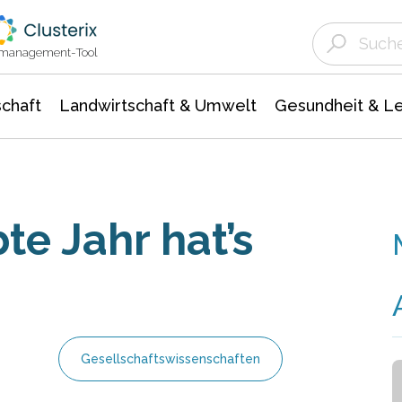
Landwirtschaft & Umwelt
Gesundheit &
Agrar- Forstwissenschaften
Unternehmensmeldungen
Biowissenschafte
Ökologie Umwelt- Naturschutz
ktmanagement-Tool
chaft
Landwirtschaft & Umwelt
Gesundheit & L
te Jahr hat’s
Gesellschaftswissenschaften