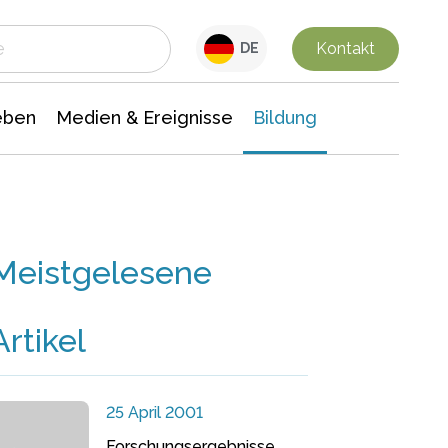
 Leben
Medien & Ereignisse
Interdisziplinäre Forschung
Veranstaltungsnachrichten
n Chemie
Gesellschaftswissenschaften
Kontakt
DE
eben
Medien & Ereignisse
Bildung
Meistgelesene
Artikel
25 April 2001
Forschungsergebnisse