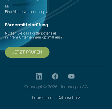
Populationen die Ähnlichkeiten zwischen ihren
Sprachen weltweit in ähnlichem Mass erhöht, wobei
Eine Marke von innoscripta
sich die…
Fördermittelprüfung
Nutzen Sie das Förderpotenzial
in Ihrem Unternehmen optimal aus?
JETZT PRÜFEN
Copyright © 2026 - innoscripta AG
Impressum
Datenschutz