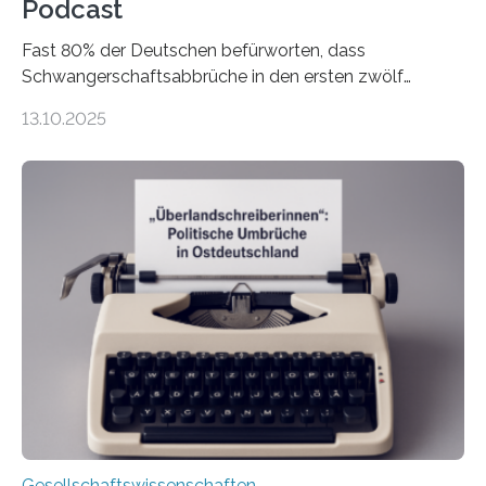
Podcast
Fast 80% der Deutschen befürworten, dass
Schwangerschaftsabbrüche in den ersten zwölf
Wochen ohne Einschränkungen erlaubt sind – und
13.10.2025
doch bleibt das Thema hoch emotional und politisch
umkämpft. CDU-Chef Friedrich Merz warnte 2024 vor
einer gesellschaftlichen Spaltung des Landes, und
2025 sorgt der Fall Brosius-Gersdorf für
Schlagzeilen.Das Sozialwissenschaftliche Institut der
EKD hat untersucht, wie Menschen in Deutschland
wirklich über Schwangerschaftsabbrüche denken und
wie sich ihre Haltung je nach Konfession, Region und
Bildung unterscheidet. Darüber sprechen Veronika
Eufinger und Dr. Kristin Torka…
Gesellschaftswissenschaften