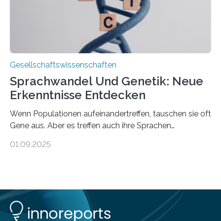
Rentenalter, was…
Gesellschaftswissenschaften
Sprachwandel Und Genetik: Neue
Erkenntnisse Entdecken
Wenn Populationen aufeinandertreffen, tauschen sie oft
Gene aus. Aber es treffen auch ihre Sprachen
aufeinander, und solche Begegnungen können
01.09.2025
Sprachen verändern. Wie stark tun sie dies tatsächlich,
und unterscheiden sich diese Veränderungen je nach
Art des Kontakts? Um diese Fragen zu beantworten,
hat eine internationale Studie unter Leitung der
Universität Zürich globale Muster des genetischen
Austauschs mit linguistischen Daten verknüpft. Die
Ergebnisse zeigen, dass Kontakt zwischen