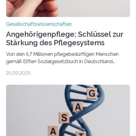
Gesellschaftswissenschaften
Angehörigenpflege: Schlüssel zur
Stärkung des Pflegesystems
Von den 5,7 Millionen pflegebedürftigen Menschen
gemäß Elften Sozialgesetzbuch in Deutschland
werden 86 Prozent in Privathaushalten gepflegt. Bis
15.09.2025
2050 wird eine Zunahme der Pflegebedürftigen auf 9
Millionen erwartet. Vor diesem Hintergrund beleuchten
Wissenschaftler*innen des Deutschen Zentrums für
Altersfragen, des DIW Berlin und der TU Dortmund
aktuelle Pflegearrangements. Besonderes Augenmerk
wurde auf die Unterschiede zwischen Angehörigen-
und Zugehörigenpflege in und außerhalb des eigenen
Haushalts gelegt. Pflege im eigenen Haushalt richtet
sich oft an den/die Partner*in und dies häufig im