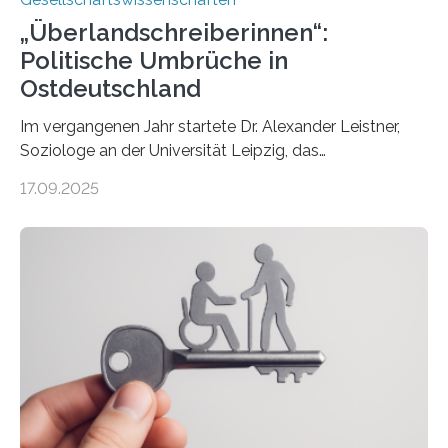
„Überlandschreiberinnen“:
Politische Umbrüche in
Ostdeutschland
Im vergangenen Jahr startete Dr. Alexander Leistner,
Soziologe an der Universität Leipzig, das
ungewöhnliche Projekt „Überlandschreiberinnen – Ways
17.09.2025
across the Country“. Nun ist das „Projektbuch“
erschienen, geschrieben von Leistner und den
Schriftstellerinnen Manja Präkels, Tina Pruschmann und
Barbara Thériault. Es trägt den Titel
„Extremwetterlagen – Reportagen aus einem neuen
Deutschland“ und enthält eine Vielzahl von
zivilgesellschaftlichen Stimmen und Beobachtungen in
ländlichen Regionen. Im Interview spricht Projektleiter
Leistner über die Idee, das Vorgehen und wichtige
Erkenntnisse. Das Buch deute an, „wie…