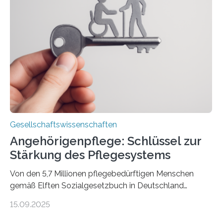
„Extremwetterlagen – Reportagen aus einem neuen
Deutschland“ und enthält eine Vielzahl von
zivilgesellschaftlichen Stimmen und Beobachtungen in
ländlichen Regionen. Im Interview spricht Projektleiter
Leistner über die Idee, das Vorgehen und wichtige
Erkenntnisse. Das Buch deute an, „wie…
Gesellschaftswissenschaften
Angehörigenpflege: Schlüssel zur
Stärkung des Pflegesystems
Von den 5,7 Millionen pflegebedürftigen Menschen
gemäß Elften Sozialgesetzbuch in Deutschland
werden 86 Prozent in Privathaushalten gepflegt. Bis
15.09.2025
2050 wird eine Zunahme der Pflegebedürftigen auf 9
Millionen erwartet. Vor diesem Hintergrund beleuchten