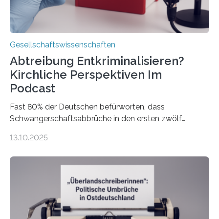
Gesellschaftswissenschaften
Abtreibung Entkriminalisieren?
Kirchliche Perspektiven Im
Podcast
Fast 80% der Deutschen befürworten, dass
Schwangerschaftsabbrüche in den ersten zwölf
Wochen ohne Einschränkungen erlaubt sind – und
13.10.2025
doch bleibt das Thema hoch emotional und politisch
umkämpft. CDU-Chef Friedrich Merz warnte 2024 vor
einer gesellschaftlichen Spaltung des Landes, und
2025 sorgt der Fall Brosius-Gersdorf für
Schlagzeilen.Das Sozialwissenschaftliche Institut der
EKD hat untersucht, wie Menschen in Deutschland
wirklich über Schwangerschaftsabbrüche denken und