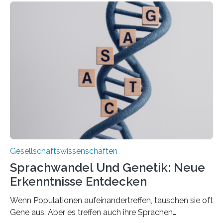
Wissenschaftler*innen des Deutschen Zentrums für
Altersfragen, des DIW Berlin und der TU Dortmund
aktuelle Pflegearrangements. Besonderes Augenmerk
wurde auf die Unterschiede zwischen Angehörigen-
und Zugehörigenpflege in und außerhalb des eigenen
Haushalts gelegt. Pflege im eigenen Haushalt richtet
sich oft an den/die Partner*in und dies häufig im
Rentenalter, was…
Gesellschaftswissenschaften
Sprachwandel Und Genetik: Neue
Erkenntnisse Entdecken
Wenn Populationen aufeinandertreffen, tauschen sie oft
Gene aus. Aber es treffen auch ihre Sprachen