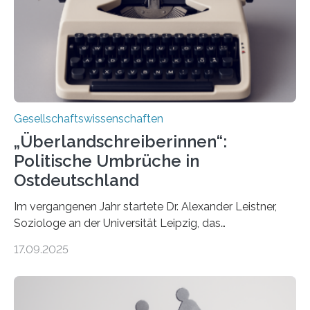
wie sich ihre Haltung je nach Konfession, Region und
Bildung unterscheidet. Darüber sprechen Veronika
Eufinger und Dr. Kristin Torka…
Gesellschaftswissenschaften
„Überlandschreiberinnen“:
Politische Umbrüche in
Ostdeutschland
Im vergangenen Jahr startete Dr. Alexander Leistner,
Soziologe an der Universität Leipzig, das
ungewöhnliche Projekt „Überlandschreiberinnen – Ways
17.09.2025
across the Country“. Nun ist das „Projektbuch“
erschienen, geschrieben von Leistner und den
Schriftstellerinnen Manja Präkels, Tina Pruschmann und
Barbara Thériault. Es trägt den Titel