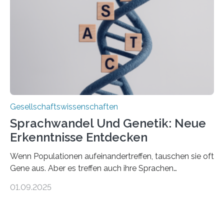
wurde auf die Unterschiede zwischen Angehörigen-
und Zugehörigenpflege in und außerhalb des eigenen
Haushalts gelegt. Pflege im eigenen Haushalt richtet
sich oft an den/die Partner*in und dies häufig im
Rentenalter, was…
Gesellschaftswissenschaften
Sprachwandel Und Genetik: Neue
Erkenntnisse Entdecken
Wenn Populationen aufeinandertreffen, tauschen sie oft
Gene aus. Aber es treffen auch ihre Sprachen
aufeinander, und solche Begegnungen können
01.09.2025
Sprachen verändern. Wie stark tun sie dies tatsächlich,
und unterscheiden sich diese Veränderungen je nach
Art des Kontakts? Um diese Fragen zu beantworten,