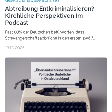
Gesellschaftswissenschaften
Abtreibung Entkriminalisieren?
Kirchliche Perspektiven Im
Podcast
Fast 80% der Deutschen befürworten, dass
Schwangerschaftsabbrüche in den ersten zwölf
Wochen ohne Einschränkungen erlaubt sind – und
13.10.2025
doch bleibt das Thema hoch emotional und politisch
umkämpft. CDU-Chef Friedrich Merz warnte 2024 vor
einer gesellschaftlichen Spaltung des Landes, und
2025 sorgt der Fall Brosius-Gersdorf für
Schlagzeilen.Das Sozialwissenschaftliche Institut der
EKD hat untersucht, wie Menschen in Deutschland
wirklich über Schwangerschaftsabbrüche denken und
wie sich ihre Haltung je nach Konfession, Region und
Bildung unterscheidet. Darüber sprechen Veronika
Eufinger und Dr. Kristin Torka…