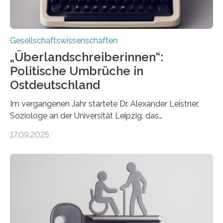
Gesellschaftswissenschaften
„Überlandschreiberinnen“:
Politische Umbrüche in
Ostdeutschland
Im vergangenen Jahr startete Dr. Alexander Leistner,
Soziologe an der Universität Leipzig, das
ungewöhnliche Projekt „Überlandschreiberinnen – Ways
17.09.2025
across the Country“. Nun ist das „Projektbuch“
erschienen, geschrieben von Leistner und den
Schriftstellerinnen Manja Präkels, Tina Pruschmann und
Barbara Thériault. Es trägt den Titel
„Extremwetterlagen – Reportagen aus einem neuen
Deutschland“ und enthält eine Vielzahl von
zivilgesellschaftlichen Stimmen und Beobachtungen in