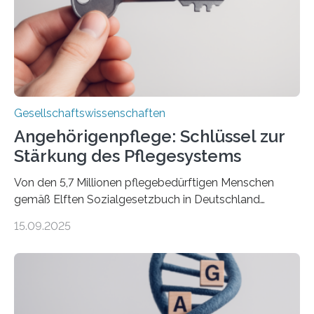
ländlichen Regionen. Im Interview spricht Projektleiter
Leistner über die Idee, das Vorgehen und wichtige
Erkenntnisse. Das Buch deute an, „wie…
Gesellschaftswissenschaften
Angehörigenpflege: Schlüssel zur
Stärkung des Pflegesystems
Von den 5,7 Millionen pflegebedürftigen Menschen
gemäß Elften Sozialgesetzbuch in Deutschland
werden 86 Prozent in Privathaushalten gepflegt. Bis
15.09.2025
2050 wird eine Zunahme der Pflegebedürftigen auf 9
Millionen erwartet. Vor diesem Hintergrund beleuchten
Wissenschaftler*innen des Deutschen Zentrums für
Altersfragen, des DIW Berlin und der TU Dortmund
aktuelle Pflegearrangements. Besonderes Augenmerk