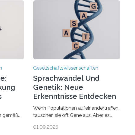
n
Gesellschaftswissenschaften
e:
Sprachwandel Und
rkung
Genetik: Neue
s
Erkenntnisse Entdecken
Wenn Populationen aufeinandertreffen,
en gemäß
tauschen sie oft Gene aus. Aber es
treffen auch ihre Sprachen aufeinander,
01.09.2025
ent in
und solche Begegnungen können