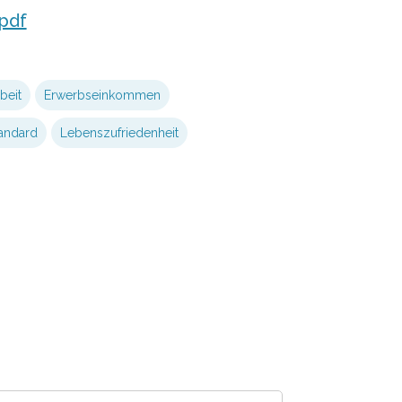
pdf
beit
Erwerbseinkommen
andard
Lebenszufriedenheit