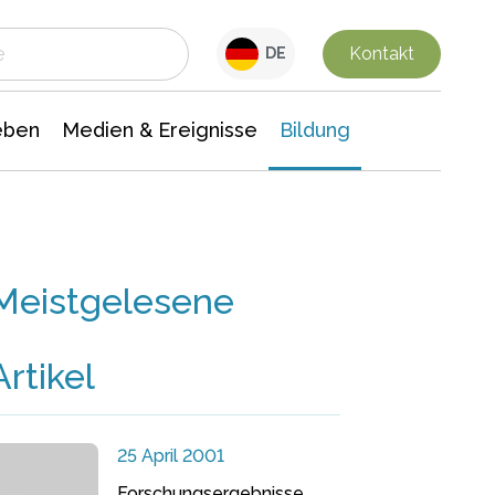
 Leben
Medien & Ereignisse
Interdisziplinäre Forschung
Veranstaltungsnachrichten
n Chemie
Gesellschaftswissenschaften
Kontakt
DE
eben
Medien & Ereignisse
Bildung
Meistgelesene
Artikel
25 April 2001
Forschungsergebnisse