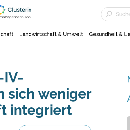
Landwirtschaft & Umwelt
Gesundheit &
Agrar- Forstwissenschaften
Unternehmensmeldungen
Biowissenschafte
Ökologie Umwelt- Naturschutz
ktmanagement-Tool
chaft
Landwirtschaft & Umwelt
Gesundheit & L
-IV-
 sich weniger
t integriert