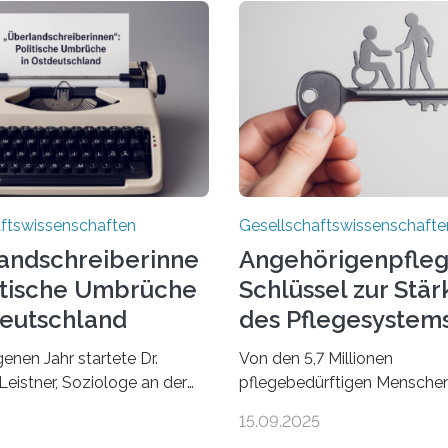
ftswissenschaften
Gesellschaftswissenschafte
andschreiberinne
Angehörigenpfleg
litische Umbrüche
Schlüssel zur Stä
deutschland
des Pflegesystem
enen Jahr startete Dr.
Von den 5,7 Millionen
Leistner, Soziologe an der
pflegebedürftigen Mensch
t Leipzig, das ungewöhnliche
Elften Sozialgesetzbuch in
15.09.2025
berlandschreiberinnen –
Deutschland werden 86 Proz