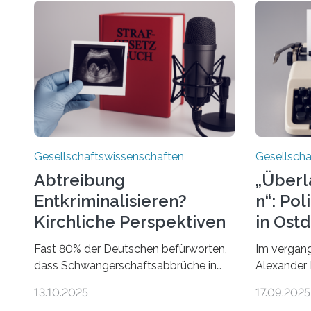
Gesellschaftswissenschaften
Gesellscha
Abtreibung
„Überl
Entkriminalisieren?
n“: Po
Kirchliche Perspektiven
in Ost
Im Podcast
Fast 80% der Deutschen befürworten,
Im vergang
dass Schwangerschaftsabbrüche in
Alexander 
den ersten zwölf Wochen ohne
Universitä
13.10.2025
17.09.2025
Einschränkungen erlaubt sind – und
Projekt „Ü