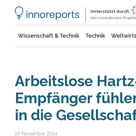
Wissenschaft & Technik
Informationstechnologie
Energie & Elektrotechnik
Unterstützt durch
das revolutionäre Proje
Wissenschaft & Technik
Technik
Weltwirts
Arbeitslose Hartz
Empfänger fühlen
in die Gesellschaf
19 November 2014