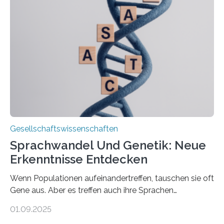
Altersfragen, des DIW Berlin und der TU Dortmund
aktuelle Pflegearrangements. Besonderes Augenmerk
wurde auf die Unterschiede zwischen Angehörigen-
und Zugehörigenpflege in und außerhalb des eigenen
Haushalts gelegt. Pflege im eigenen Haushalt richtet
sich oft an den/die Partner*in und dies häufig im
Rentenalter, was…
Gesellschaftswissenschaften
Sprachwandel Und Genetik: Neue
Erkenntnisse Entdecken
Wenn Populationen aufeinandertreffen, tauschen sie oft
Gene aus. Aber es treffen auch ihre Sprachen
aufeinander, und solche Begegnungen können
01.09.2025
Sprachen verändern. Wie stark tun sie dies tatsächlich,