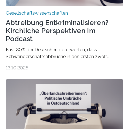
Gesellschaftswissenschaften
Abtreibung Entkriminalisieren?
Kirchliche Perspektiven Im
Podcast
Fast 80% der Deutschen befürworten, dass
Schwangerschaftsabbrüche in den ersten zwölf
Wochen ohne Einschränkungen erlaubt sind – und
13.10.2025
doch bleibt das Thema hoch emotional und politisch
umkämpft. CDU-Chef Friedrich Merz warnte 2024 vor
einer gesellschaftlichen Spaltung des Landes, und
2025 sorgt der Fall Brosius-Gersdorf für
Schlagzeilen.Das Sozialwissenschaftliche Institut der
EKD hat untersucht, wie Menschen in Deutschland
wirklich über Schwangerschaftsabbrüche denken und
wie sich ihre Haltung je nach Konfession, Region und
Bildung unterscheidet. Darüber sprechen Veronika