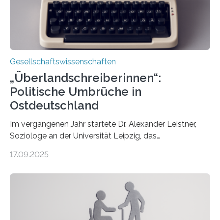
Eufinger und Dr. Kristin Torka…
Gesellschaftswissenschaften
„Überlandschreiberinnen“:
Politische Umbrüche in
Ostdeutschland
Im vergangenen Jahr startete Dr. Alexander Leistner,
Soziologe an der Universität Leipzig, das
ungewöhnliche Projekt „Überlandschreiberinnen – Ways
17.09.2025
across the Country“. Nun ist das „Projektbuch“
erschienen, geschrieben von Leistner und den
Schriftstellerinnen Manja Präkels, Tina Pruschmann und
Barbara Thériault. Es trägt den Titel
„Extremwetterlagen – Reportagen aus einem neuen
Deutschland“ und enthält eine Vielzahl von