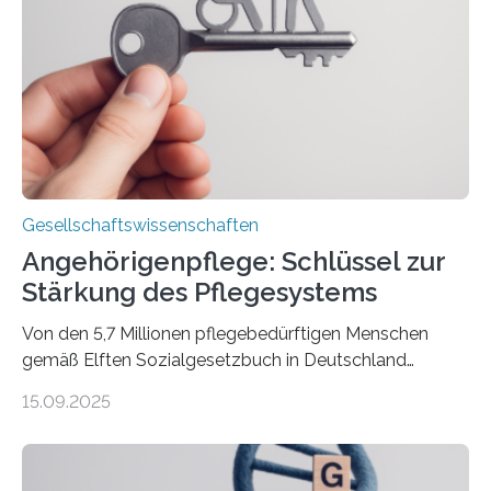
zivilgesellschaftlichen Stimmen und Beobachtungen in
ländlichen Regionen. Im Interview spricht Projektleiter
Leistner über die Idee, das Vorgehen und wichtige
Erkenntnisse. Das Buch deute an, „wie…
Gesellschaftswissenschaften
Angehörigenpflege: Schlüssel zur
Stärkung des Pflegesystems
Von den 5,7 Millionen pflegebedürftigen Menschen
gemäß Elften Sozialgesetzbuch in Deutschland
werden 86 Prozent in Privathaushalten gepflegt. Bis
15.09.2025
2050 wird eine Zunahme der Pflegebedürftigen auf 9
Millionen erwartet. Vor diesem Hintergrund beleuchten
Wissenschaftler*innen des Deutschen Zentrums für