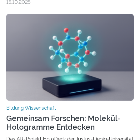
15.10.2025
häufiger zu bahnbrechenden Innovationen führen und
langfristig größeren wirtschaftlichen Wert schaffen als
solche in klar definierten Bereichen. Bahnbrechende
Erfindungen entstehen besonders dann, wenn
Wissenskategorien verschwimmen. Das zeigt neue
Forschung von Gianluca Carnabuci, Professor of
Organizational Behavior an der ESMT Berlin, und
Balázs Kovács, Professor an der Yale School of
Management. Die Forscher kommen zu dem Schluss,
dass Patente…
Bildung Wissenschaft
Gemeinsam Forschen: Molekül-
Hologramme Entdecken
Das AR-Projekt HoloDeck der Justus-Liebig-Universität