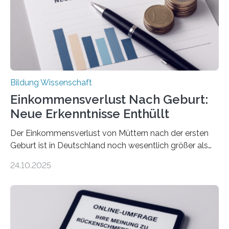
Bildung Wissenschaft
Einkommensverlust Nach Geburt:
Neue Erkenntnisse Enthüllt
Der Einkommensverlust von Müttern nach der ersten
Geburt ist in Deutschland noch wesentlich größer als
bisher angenommen. Mütter verdienen im vierten Jahr
24.10.2025
nach der Geburt durchschnittlich fast 30.000 Euro
weniger als gleichaltrige Frauen noch ohne Kinder – mit
langfristigen Auswirkungen auf Karriere und die spätere
Rente. Bisherige Schätzungen lagen bei rund 20.000
Euro und damit etwa 30 Prozent zu niedrig. Zu diesem