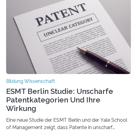
damit gemacht haben, kann entscheidend
beeinflussen, wie Schmerzen verlaufen und welche
Therapien wirken. Diese individuellen Überzeugungen
stehen im Mittelpunkt einer aktuellen Studie der
Hochschule Bochum. Im Rahmen des
Promotionsprojekts „BACKCamPAIN“ führt die
Doktorandin Deborah Jost (Hochschule Bochum,
Promotionskolleg NRW) derzeit eine Online-Umfrage
durch. Ziel ist es, herauszufinden,…
Bildung Wissenschaft
ESMT Berlin Studie: Unscharfe
Patentkategorien Und Ihre
Wirkung
Eine neue Studie der ESMT Berlin und der Yale School
of Management zeigt, dass Patente in unscharf
abgegrenzten, sich überlappenden Kategorien deutlich