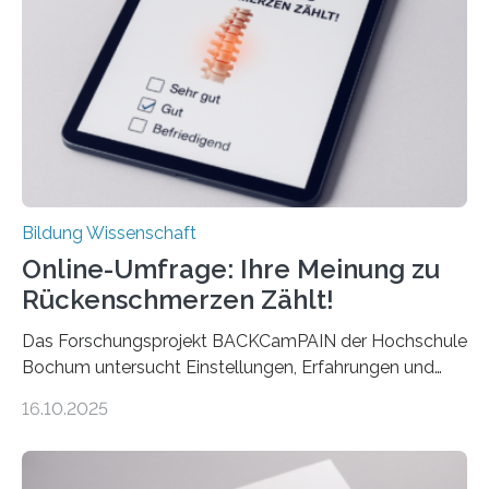
Ergebnis kommt eine neue Studie des ZEW Mannheim
mit der Universität Tilburg. „Werden Frauen unter 30
Jahren erstmals…
Bildung Wissenschaft
Online-Umfrage: Ihre Meinung zu
Rückenschmerzen Zählt!
Das Forschungsprojekt BACKCamPAIN der Hochschule
Bochum untersucht Einstellungen, Erfahrungen und
Mythen rund um Rückenschmerzen. Rückenschmerzen
16.10.2025
gehören zu den häufigsten gesundheitlichen
Beschwerden in Deutschland. Doch wie Menschen über
Rückenschmerzen denken und welche Erfahrungen sie