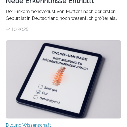
Neue Erkenntnisse Enthüllt
Der Einkommensverlust von Müttern nach der ersten
Geburt ist in Deutschland noch wesentlich größer als
bisher angenommen. Mütter verdienen im vierten Jahr
24.10.2025
nach der Geburt durchschnittlich fast 30.000 Euro
weniger als gleichaltrige Frauen noch ohne Kinder – mit
langfristigen Auswirkungen auf Karriere und die spätere
Rente. Bisherige Schätzungen lagen bei rund 20.000
Euro und damit etwa 30 Prozent zu niedrig. Zu diesem
Ergebnis kommt eine neue Studie des ZEW Mannheim
mit der Universität Tilburg. „Werden Frauen unter 30
Jahren erstmals…
Bildung Wissenschaft