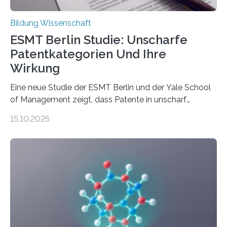
Bildung Wissenschaft
ESMT Berlin Studie: Unscharfe
Patentkategorien Und Ihre
Wirkung
Eine neue Studie der ESMT Berlin und der Yale School
of Management zeigt, dass Patente in unscharf
abgegrenzten, sich überlappenden Kategorien deutlich
15.10.2025
häufiger zu bahnbrechenden Innovationen führen und
langfristig größeren wirtschaftlichen Wert schaffen als
solche in klar definierten Bereichen. Bahnbrechende
Erfindungen entstehen besonders dann, wenn
Wissenskategorien verschwimmen. Das zeigt neue
Forschung von Gianluca Carnabuci, Professor of
Organizational Behavior an der ESMT Berlin, und
Balázs Kovács, Professor an der Yale School of
Management. Die Forscher kommen zu dem Schluss,