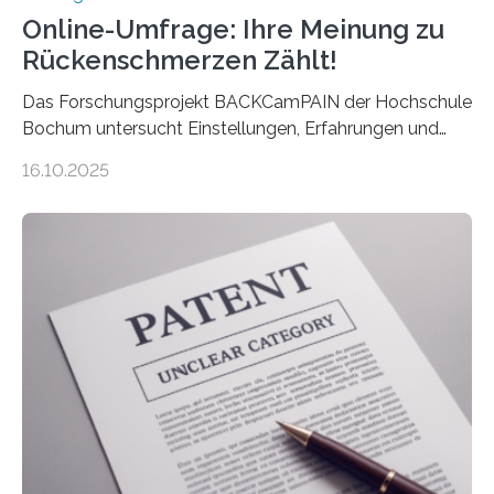
Online-Umfrage: Ihre Meinung zu
Rückenschmerzen Zählt!
Das Forschungsprojekt BACKCamPAIN der Hochschule
Bochum untersucht Einstellungen, Erfahrungen und
Mythen rund um Rückenschmerzen. Rückenschmerzen
16.10.2025
gehören zu den häufigsten gesundheitlichen
Beschwerden in Deutschland. Doch wie Menschen über
Rückenschmerzen denken und welche Erfahrungen sie
damit gemacht haben, kann entscheidend
beeinflussen, wie Schmerzen verlaufen und welche
Therapien wirken. Diese individuellen Überzeugungen
stehen im Mittelpunkt einer aktuellen Studie der
Hochschule Bochum. Im Rahmen des
Promotionsprojekts „BACKCamPAIN“ führt die
Doktorandin Deborah Jost (Hochschule Bochum,
Promotionskolleg NRW) derzeit eine Online-Umfrage
durch. Ziel ist es, herauszufinden,…