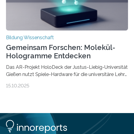
dass Patente…
Bildung Wissenschaft
Gemeinsam Forschen: Molekül-
Hologramme Entdecken
Das AR-Projekt HoloDeck der Justus-Liebig-Universität
Gießen nutzt Spiele-Hardware für die universitäre Lehre
Die vor allem aus Computer- und Handyspielen
15.10.2025
bekannte Augmented-Reality-Technologie (AR) hält
Einzug in universitäre Lehre: Das an der Justus-Liebig-
Universität Gießen geförderte Projekt „HoloDeck:
Molekulare Hologramme in der Lehre“ ermöglicht es,
komplexe molekulare Zusammenhänge sichtbar zu
machen. Mehrere Personen können dabei gemeinsam
auf einer speziellen faltbaren Arbeitsoberfläche ein