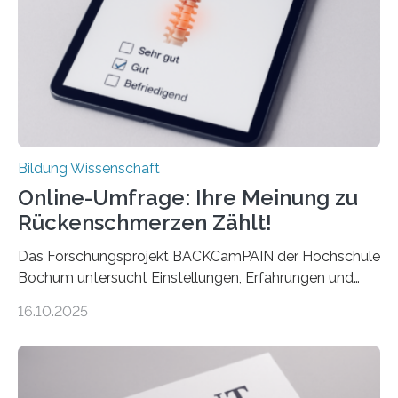
mit der Universität Tilburg. „Werden Frauen unter 30
Jahren erstmals…
Bildung Wissenschaft
Online-Umfrage: Ihre Meinung zu
Rückenschmerzen Zählt!
Das Forschungsprojekt BACKCamPAIN der Hochschule
Bochum untersucht Einstellungen, Erfahrungen und
Mythen rund um Rückenschmerzen. Rückenschmerzen
16.10.2025
gehören zu den häufigsten gesundheitlichen
Beschwerden in Deutschland. Doch wie Menschen über
Rückenschmerzen denken und welche Erfahrungen sie
damit gemacht haben, kann entscheidend