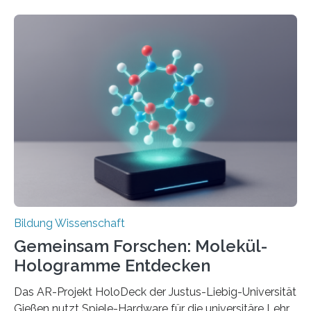
langfristig größeren wirtschaftlichen Wert schaffen als
solche in klar definierten Bereichen. Bahnbrechende
Erfindungen entstehen besonders dann, wenn
Wissenskategorien verschwimmen. Das zeigt neue
Forschung von Gianluca Carnabuci, Professor of
Organizational Behavior an der ESMT Berlin, und
Balázs Kovács, Professor an der Yale School of
Management. Die Forscher kommen zu dem Schluss,
dass Patente…
Bildung Wissenschaft
Gemeinsam Forschen: Molekül-
Hologramme Entdecken
Das AR-Projekt HoloDeck der Justus-Liebig-Universität
Gießen nutzt Spiele-Hardware für die universitäre Lehre