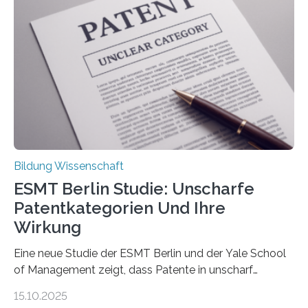
beeinflussen, wie Schmerzen verlaufen und welche
Therapien wirken. Diese individuellen Überzeugungen
stehen im Mittelpunkt einer aktuellen Studie der
Hochschule Bochum. Im Rahmen des
Promotionsprojekts „BACKCamPAIN“ führt die
Doktorandin Deborah Jost (Hochschule Bochum,
Promotionskolleg NRW) derzeit eine Online-Umfrage
durch. Ziel ist es, herauszufinden,…
Bildung Wissenschaft
ESMT Berlin Studie: Unscharfe
Patentkategorien Und Ihre
Wirkung
Eine neue Studie der ESMT Berlin und der Yale School
of Management zeigt, dass Patente in unscharf
abgegrenzten, sich überlappenden Kategorien deutlich
15.10.2025
häufiger zu bahnbrechenden Innovationen führen und