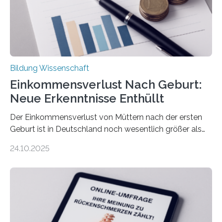
Bildung Wissenschaft
Einkommensverlust Nach Geburt:
Neue Erkenntnisse Enthüllt
Der Einkommensverlust von Müttern nach der ersten
Geburt ist in Deutschland noch wesentlich größer als
bisher angenommen. Mütter verdienen im vierten Jahr
24.10.2025
nach der Geburt durchschnittlich fast 30.000 Euro
weniger als gleichaltrige Frauen noch ohne Kinder – mit
langfristigen Auswirkungen auf Karriere und die spätere
Rente. Bisherige Schätzungen lagen bei rund 20.000
Euro und damit etwa 30 Prozent zu niedrig. Zu diesem
Ergebnis kommt eine neue Studie des ZEW Mannheim