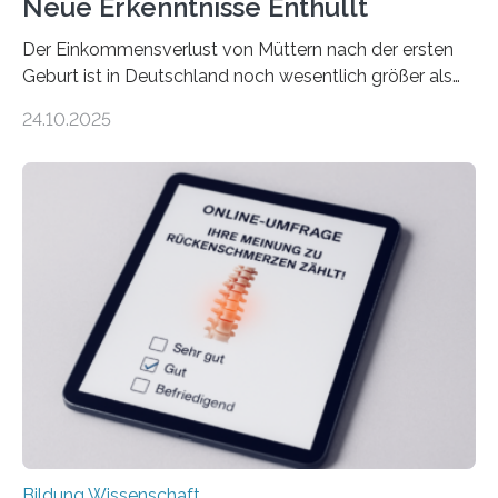
Neue Erkenntnisse Enthüllt
Der Einkommensverlust von Müttern nach der ersten
Geburt ist in Deutschland noch wesentlich größer als
bisher angenommen. Mütter verdienen im vierten Jahr
24.10.2025
nach der Geburt durchschnittlich fast 30.000 Euro
weniger als gleichaltrige Frauen noch ohne Kinder – mit
langfristigen Auswirkungen auf Karriere und die spätere
Rente. Bisherige Schätzungen lagen bei rund 20.000
Euro und damit etwa 30 Prozent zu niedrig. Zu diesem
Ergebnis kommt eine neue Studie des ZEW Mannheim
mit der Universität Tilburg. „Werden Frauen unter 30
Jahren erstmals…
Bildung Wissenschaft