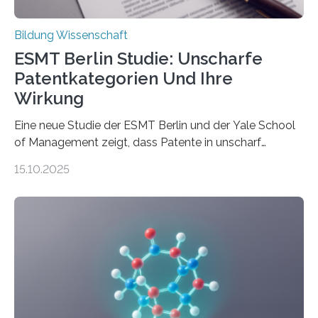
Bildung Wissenschaft
ESMT Berlin Studie: Unscharfe
Patentkategorien Und Ihre
Wirkung
Eine neue Studie der ESMT Berlin und der Yale School
of Management zeigt, dass Patente in unscharf
abgegrenzten, sich überlappenden Kategorien deutlich
15.10.2025
häufiger zu bahnbrechenden Innovationen führen und
langfristig größeren wirtschaftlichen Wert schaffen als
solche in klar definierten Bereichen. Bahnbrechende
Erfindungen entstehen besonders dann, wenn
Wissenskategorien verschwimmen. Das zeigt neue
Forschung von Gianluca Carnabuci, Professor of
Organizational Behavior an der ESMT Berlin, und
Balázs Kovács, Professor an der Yale School of
Management. Die Forscher kommen zu dem Schluss,