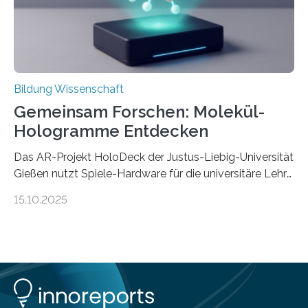
dass Patente…
Bildung Wissenschaft
Gemeinsam Forschen: Molekül-
Hologramme Entdecken
Das AR-Projekt HoloDeck der Justus-Liebig-Universität
Gießen nutzt Spiele-Hardware für die universitäre Lehre
Die vor allem aus Computer- und Handyspielen
15.10.2025
bekannte Augmented-Reality-Technologie (AR) hält
Einzug in universitäre Lehre: Das an der Justus-Liebig-
Universität Gießen geförderte Projekt „HoloDeck:
Molekulare Hologramme in der Lehre“ ermöglicht es,
komplexe molekulare Zusammenhänge sichtbar zu
machen. Mehrere Personen können dabei gemeinsam
auf einer speziellen faltbaren Arbeitsoberfläche ein