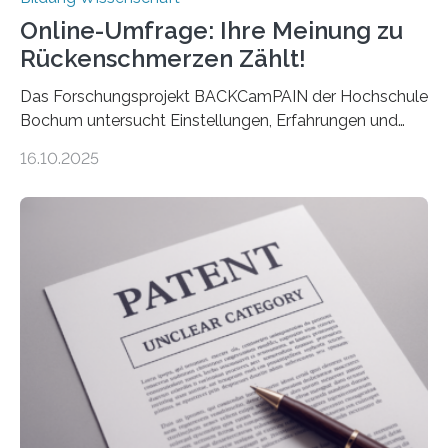
Online-Umfrage: Ihre Meinung zu
Rückenschmerzen Zählt!
Das Forschungsprojekt BACKCamPAIN der Hochschule
Bochum untersucht Einstellungen, Erfahrungen und
Mythen rund um Rückenschmerzen. Rückenschmerzen
16.10.2025
gehören zu den häufigsten gesundheitlichen
Beschwerden in Deutschland. Doch wie Menschen über
Rückenschmerzen denken und welche Erfahrungen sie
damit gemacht haben, kann entscheidend
beeinflussen, wie Schmerzen verlaufen und welche
Therapien wirken. Diese individuellen Überzeugungen
stehen im Mittelpunkt einer aktuellen Studie der
Hochschule Bochum. Im Rahmen des
Promotionsprojekts „BACKCamPAIN“ führt die
Doktorandin Deborah Jost (Hochschule Bochum,
Promotionskolleg NRW) derzeit eine Online-Umfrage
durch. Ziel ist es, herauszufinden,…