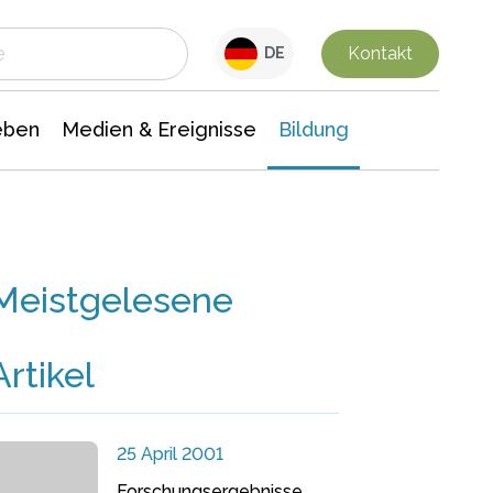
 Leben
Medien & Ereignisse
Interdisziplinäre Forschung
Veranstaltungsnachrichten
n Chemie
Gesellschaftswissenschaften
Kontakt
DE
eben
Medien & Ereignisse
Bildung
Meistgelesene
Artikel
25 April 2001
Forschungsergebnisse