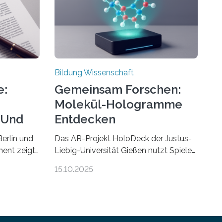
Bildung Wissenschaft
e:
Gemeinsam Forschen:
Molekül-Hologramme
 Und
Entdecken
erlin und
Das AR-Projekt HoloDeck der Justus-
ent zeigt,
Liebig-Universität Gießen nutzt Spiele-
Hardware für die universitäre Lehre Die
15.10.2025
penden
vor allem aus Computer- und
 zu
Handyspielen bekannte Augmented-
en führen
Reality-Technologie (AR) hält Einzug in
universitäre Lehre: Das an der Justus-
en als
Liebig-Universität Gießen geförderte