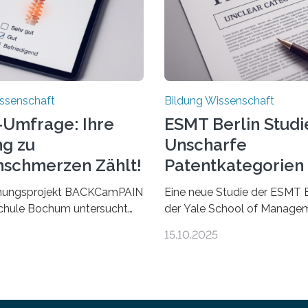
ssenschaft
Bildung Wissenschaft
-Umfrage: Ihre
ESMT Berlin Studi
g zu
Unscharfe
schmerzen Zählt!
Patentkategorien
Ihre Wirkung
hungsprojekt BACKCamPAIN
Eine neue Studie der ESMT B
chule Bochum untersucht
der Yale School of Managem
gen, Erfahrungen und Mythen
dass Patente in unscharf
15.10.2025
ückenschmerzen.
abgegrenzten, sich überlap
merzen gehören zu den
Kategorien deutlich häufiger
 gesundheitlichen
bahnbrechenden Innovation
en in Deutschland. Doch
und langfristig größeren
hen über Rückenschmerzen
wirtschaftlichen Wert schaff