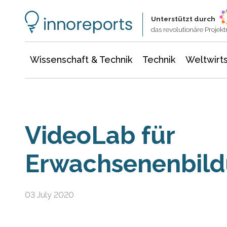
Wissenschaft & Technik
Informationstechnologie
Energie & Elektrotechnik
Unterstützt durch
das revolutionäre Proje
Wissenschaft & Technik
Technik
Weltwirts
VideoLab für
Erwachsenenbil
03 July 2020