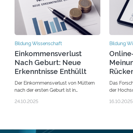
Bildung Wissenschaft
Bildung Wi
Einkommensverlust
Online
Nach Geburt: Neue
Meinun
Erkenntnisse Enthüllt
Rücken
Der Einkommensverlust von Müttern
Das Forsc
nach der ersten Geburt ist in
der Hochs
Deutschland noch wesentlich größer
Einstellun
24.10.2025
16.10.2025
als bisher angenommen. Mütter
rund um R
verdienen im vierten Jahr nach der
Rückensch
Geburt durchschnittlich fast 30.000
häufigsten
Euro weniger als gleichaltrige Frauen
Beschwerd
noch ohne Kinder – mit langfristigen
wie Mensc