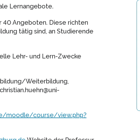
tale Lernangebote.
r 40 Angeboten. Diese richten
ldung tätig sind, an Studierende
ielle Lehr- und Lern-Zwecke
nbildung/Weiterbildung,
christian.huehn@uni-
de/moodle/course/view.php?
zburg.de
Website der Professur