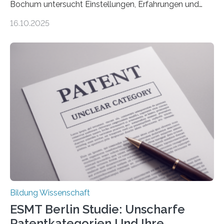
Bochum untersucht Einstellungen, Erfahrungen und
Mythen rund um Rückenschmerzen. Rückenschmerzen
16.10.2025
gehören zu den häufigsten gesundheitlichen
Beschwerden in Deutschland. Doch wie Menschen über
Rückenschmerzen denken und welche Erfahrungen sie
damit gemacht haben, kann entscheidend
beeinflussen, wie Schmerzen verlaufen und welche
Therapien wirken. Diese individuellen Überzeugungen
stehen im Mittelpunkt einer aktuellen Studie der
Hochschule Bochum. Im Rahmen des
Promotionsprojekts „BACKCamPAIN“ führt die
Doktorandin Deborah Jost (Hochschule Bochum,
Promotionskolleg NRW) derzeit eine Online-Umfrage
durch. Ziel ist es, herauszufinden,…
Bildung Wissenschaft
ESMT Berlin Studie: Unscharfe
Patentkategorien Und Ihre