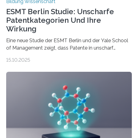
Bildung Wissenschaft
ESMT Berlin Studie: Unscharfe
Patentkategorien Und Ihre
Wirkung
Eine neue Studie der ESMT Berlin und der Yale School
of Management zeigt, dass Patente in unscharf
abgegrenzten, sich überlappenden Kategorien deutlich
15.10.2025
häufiger zu bahnbrechenden Innovationen führen und
langfristig größeren wirtschaftlichen Wert schaffen als
solche in klar definierten Bereichen. Bahnbrechende
Erfindungen entstehen besonders dann, wenn
Wissenskategorien verschwimmen. Das zeigt neue
Forschung von Gianluca Carnabuci, Professor of
Organizational Behavior an der ESMT Berlin, und
Balázs Kovács, Professor an der Yale School of
Management. Die Forscher kommen zu dem Schluss,
dass Patente…