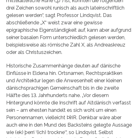
mittelalterliche Rune („þ“) ist, könnten die folgenden
drei Zeichen sowohl runisch als auch lateinschriftlich
gelesen werden“, sagt Professor Lindqvist. Das
abschließende „X“ weist zwar eine gewisse
epigraphische Eigenständigkeit auf, kann aber aufgrund
seiner basalen Form unterschiedlich gelesen werden,
beispielsweise als römische Zahl X, als Andreaskreuz
oder als Christuszeichen.
Historische Zusammenhänge deuten auf dänische
Einflüsse in Eldena hin. Ortsnamen, Rechtspraktiken
und Architektur legen die Anwesenheit einer kleinen
dänischsprachigen Gemeinschaft bis in die zweite
Hälfte des 13. Jahrhunderts nahe. „Vor diesem
Hintergrund könnte die Inschrift auf Altdänisch verfasst
sein – am ehesten handelt es sich wohl um einen
Personennamen, vielleicht Þı̄riR. Denkbar wäre aber
auch eine in den Mund des Backsteins gelegte Aussage
wie (ek) þerri ‘(ich) trockne‘“, so Lindqvist. Selbst