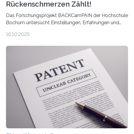
Rückenschmerzen Zählt!
Das Forschungsprojekt BACKCamPAIN der Hochschule
Bochum untersucht Einstellungen, Erfahrungen und
Mythen rund um Rückenschmerzen. Rückenschmerzen
16.10.2025
gehören zu den häufigsten gesundheitlichen
Beschwerden in Deutschland. Doch wie Menschen über
Rückenschmerzen denken und welche Erfahrungen sie
damit gemacht haben, kann entscheidend
beeinflussen, wie Schmerzen verlaufen und welche
Therapien wirken. Diese individuellen Überzeugungen
stehen im Mittelpunkt einer aktuellen Studie der
Hochschule Bochum. Im Rahmen des
Promotionsprojekts „BACKCamPAIN“ führt die
Doktorandin Deborah Jost (Hochschule Bochum,
Promotionskolleg NRW) derzeit eine Online-Umfrage
durch. Ziel ist es, herauszufinden,…