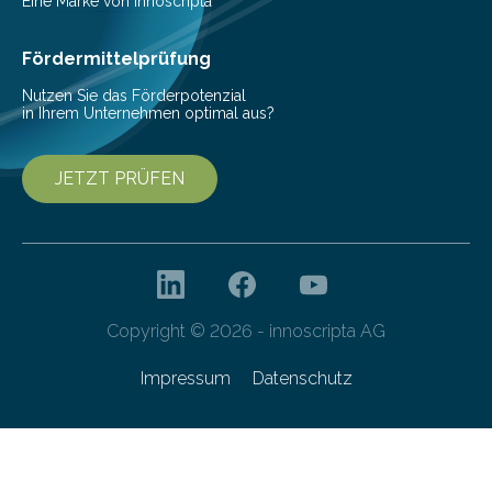
Eine Marke von innoscripta
betrachten. In diesem Wintersemester erhalten
interessierte Studierende bei zwei Terminen…
Fördermittelprüfung
Nutzen Sie das Förderpotenzial
in Ihrem Unternehmen optimal aus?
JETZT PRÜFEN
Copyright © 2026 - innoscripta AG
Impressum
Datenschutz