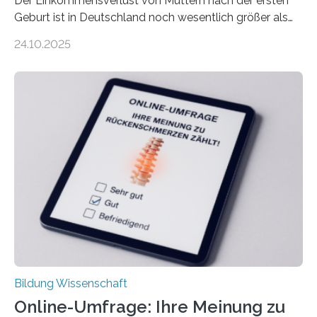
Der Einkommensverlust von Müttern nach der ersten
Geburt ist in Deutschland noch wesentlich größer als
bisher angenommen. Mütter verdienen im vierten Jahr
24.10.2025
nach der Geburt durchschnittlich fast 30.000 Euro
weniger als gleichaltrige Frauen noch ohne Kinder – mit
langfristigen Auswirkungen auf Karriere und die spätere
Rente. Bisherige Schätzungen lagen bei rund 20.000
Euro und damit etwa 30 Prozent zu niedrig. Zu diesem
Ergebnis kommt eine neue Studie des ZEW Mannheim
mit der Universität Tilburg. „Werden Frauen unter 30
Jahren erstmals…
Bildung Wissenschaft
Online-Umfrage: Ihre Meinung zu