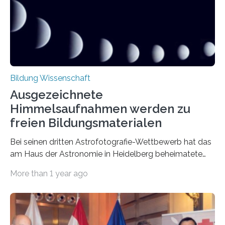
gezielt und im geschützten Raum die soziale
Interaktion mit ihrer Umwelt trainieren und ihren Alltag
besser meistern. „Soziale und emotionale Signale sind
für…
Bildung Wissenschaft
Ausgezeichnete
Himmelsaufnahmen werden zu
freien Bildungsmaterialen
Bei seinen dritten Astrofotografie-Wettbewerb hat das
am Haus der Astronomie in Heidelberg beheimatete
IAU-Büro für astronomische Bildungsarbeit Bilder von
More than 1 year ago
den scheinbaren Bewegungen des Himmels vom Weg
der Sonne über den Himmel im Laufe des Jahres bis hin
zu den Bewegungen der Sterne am Nachthimmel und
den wechselnden Phasen der Venus ebenso