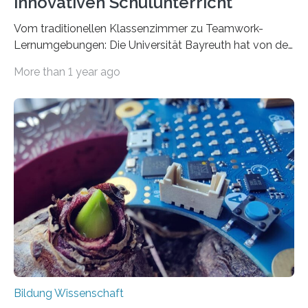
innovativen Schulunterricht
Vom traditionellen Klassenzimmer zu Teamwork-
Lernumgebungen: Die Universität Bayreuth hat von der
Europäischen Union eine 1-Million-Euro-Förderung für
More than 1 year ago
ein MINT-Projekt erhalten, das durch KI-Lernbegleiter in
geeigneten Lernumgebungen vertieftes Lernen fördern
soll. Erste KI-Entwicklungen im Schulbereich haben
sich bisher auf die relativ leicht zu lösenden Probleme
des Auswendiglernens und Abrufens von Faktenwissen
konzentriert. An der Universität Bayreuth wird bis
Dezember 2025 das EU-Erasmus+ Projekt Discovery
Space (D-Space) von Prof. Dr. Franz X. Bogner,
Professor für Biologie-Didaktik, geleitet, das für
ausgewählte Lerninhalte individuelle Lösungen…
Bildung Wissenschaft