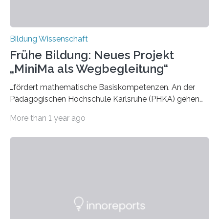
Bildung Wissenschaft
Frühe Bildung: Neues Projekt
„MiniMa als Wegbegleitung“
…fördert mathematische Basiskompetenzen. An der
Pädagogischen Hochschule Karlsruhe (PHKA) gehen
Forschung und Praxis im Bereich früher
More than 1 year ago
mathematischer Bildung Hand in Hand. Im neuen
Projekt „MiniMa als Wegbegleitung“ haben Mathematik-
Didaktiker:innen der PHKA Spielideen zum Thema
„Zählen und Sehen“ für Vorschulkinder entwickelt.
Pädagogische Fachkräfte probieren die Spiele ab April
in rund 30 Kitas in der Region aus. Anschließend
werden die Ergebnisse wissenschaftlich ausgewertet.
Kinder dabei unterstützen, mathematische
Kompetenzen früh zu erwerben. Foto: Mark Sprenger