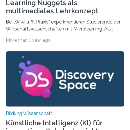
Learning Nuggets als
multimediales Lehrkonzept
Bei „Wiwi trifft Praxis“ experimentieren Studierende der
Wirtschaftswissenschaften mit Microlearning. Als
WueDive-Teilprojekt initiiert, fördert die Unileitung das
More than 1 year ago
Projekt aus dem Fonds für innovative Projekte in der
Lehre. Bei Microlearning geht es darum, Inhalte in kleine
„Learning Nuggets“ aufzuteilen. Das können kurze,
abwechslungsreiche Videos, Social Media Posts, aber
auch prägnante Texte oder kleine Spiele sein. Die
Grundidee dabei ist, Lernsituationen didaktisch an das
aktuelle Mediennutzungsverhalten der Zielgruppe
anzupassen, positive Assoziationen zu wecken und so
die Lernmotivation zu steigern. Was bisher vor…
Bildung Wissenschaft
Künstliche Intelligenz (KI) für