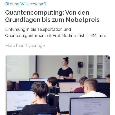
Bildung Wissenschaft
Quantencomputing: Von den
Grundlagen bis zum Nobelpreis
Einführung in die Teleportation und
Quantenalgorithmen mit Prof. Bettina Just (THM) am
Hasso-Plattner-Institut (HPI) startet am 19. Oktober
More than 1 year ago
2022. „Die Welt ist mehr als das, was der Fall ist. Sie ist
auch alles, was der Fall sein kann“, so der Physiker und
diesjährige Nobelpreisträger Anton Zeilinger bereits um
die Jahrtausendwende. Dieser Satz hat sich gerade im
Bereich der Quantentechnologien und ihren
Anwendungen in den vergangenen zwei Jahrzehnten
mit atemberaubender Geschwindigkeit immer wieder
aufs Neue bewahrheitet. Kaum ein anderes Gebiet
birgt…