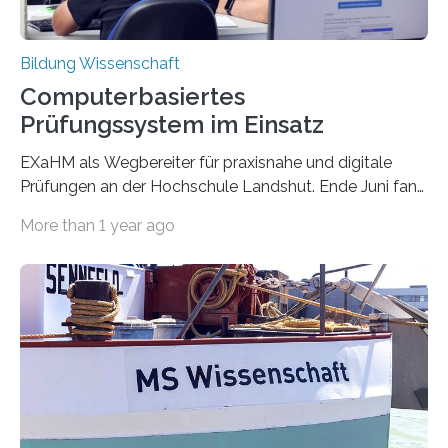
Bildung Wissenschaft
Computerbasiertes
Prüfungssystem im Einsatz
EXaHM als Wegbereiter für praxisnahe und digitale
Prüfungen an der Hochschule Landshut. Ende Juni fand
an der Hochschule Landshut die erste Probeprüfung
More than 1 year ago
mit EXaHM statt. Die Studierenden des Studiengangs
„Elektro- und Informationstechnik“ haben in ihrem
Modul Informatik IV eine Probeklausur mit der
Entwicklungsumgebung Visual Studio Code absolviert.
Nachdem die Studierenden die Programmieraufgabe
sowie ihre Antworten im offenen Fragenteil elektronisch
abgegeben hatten, war die Resonanz zu dieser neue
Prüfungsform am PC sehr positiv. Was ist EXaHM und
welche Vorteile bietet es?…