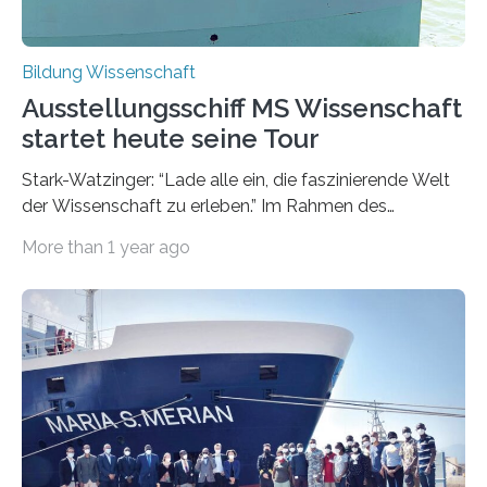
Bildung Wissenschaft
Ausstellungsschiff MS Wissenschaft
startet heute seine Tour
Stark-Watzinger: “Lade alle ein, die faszinierende Welt
der Wissenschaft zu erleben.” Im Rahmen des
Wissenschaftsjahr 2022 – Nachgefragt! startet heute
More than 1 year ago
das Ausstellungsschiff MS Wissenschaft in Berlin seine
diesjährige Tour durch mehr als 30 Städte in
Deutschland. An Bord des umgebauten Frachtschiffs
befindet sich eine Ausstellung, die sich den Methoden
und Prozessen der Wissenschaft auf spielerische
Weise nähert. Sie informiert auch darüber, wie
Bürgerinnen und Bürger selbst zur Wissenschaft
beitragen können. Dazu erklärt
Bundesforschungsministerin Bettina Stark-Watzinger: