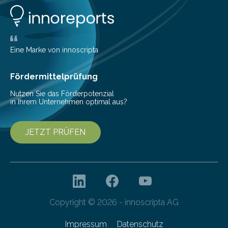
mehrjähriger Vorbereitung endlich die erste
„Schwimmende Universität“ im…
Eine Marke von innoscripta
Fördermittelprüfung
Nutzen Sie das Förderpotenzial
in Ihrem Unternehmen optimal aus?
JETZT PRÜFEN
Copyright © 2026 - innoscripta AG
Impressum
Datenschutz