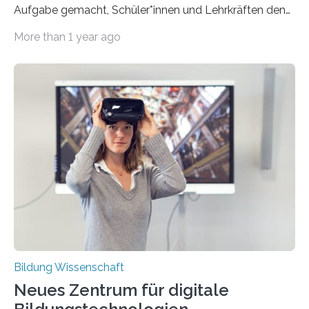
Aufgabe gemacht, Schüler*innen und Lehrkräften den
Umgang mit Künstlicher Intelligenz sowie das nötige
More than 1 year ago
Wissen über diese Technologie näher zu bringen. Am
14. September 2023 übernahm Bettina Stark-
Watzinger, Bundesministerin für Bildung und Forschung,
offiziell die Schirmherrschaft für AI4Schools. Überreicht
wurde ihr die Urkunde in der Albert-Einstein-Schule in
Schwalbach am Taunus. AI4Schools ist ein Projekt der
Fraunhofer-Allianz Big Data und Künstliche Intelligenz,
der Roberta-Initiative des Fraunhofer-Instituts für
Intelligente Analyse- und Informationssysteme IAIS
und des Lamarr-Instituts…
Bildung Wissenschaft
Neues Zentrum für digitale