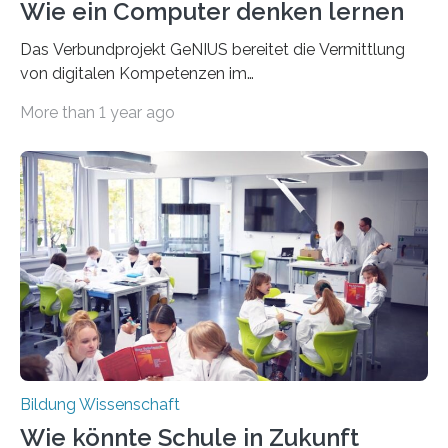
Wie ein Computer denken lernen
Das Verbundprojekt GeNIUS bereitet die Vermittlung
von digitalen Kompetenzen im
naturwissenschaftlichen Schulunterricht vor –
More than 1 year ago
Gemeinschaftsprojekt der Universität Konstanz und der
Rheinland-Pfälzischen Technischen Universität
Kaiserslautern-Landau. Die Digitalisierung des
Schulunterrichts bedeutet nicht nur, dass digitale
Geräte in den Klassenzimmern ankommen. Es
bedeutet vor allem, dass Schüler*innen digitale
Arbeitsweisen lernen. Wichtige Stichwörter sind
„Computational Thinking“ und „Digital Literacy“, also die
Kompetenzen, die Arbeitsweise von Computern zu
verstehen, sich sicher in einer Informationsgesellschaft
zu bewegen und verantwortungsvoll mit Daten
umzugehen. Wie aber muss der…
Bildung Wissenschaft
Wie könnte Schule in Zukunft