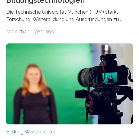
Bildungstechnologien
Die Technische Universität München (TUM) stärkt
Forschung, Weiterbildung und Ausgründungen zu
Bildungstechnologien. Im neuen TUM Center for
More than 1 year ago
Educational Technologies werden interdisziplinäre
Forschungsteams die Wirksamkeit digitaler Tools für
das Lernen und Lehren untersuchen und neue
Anwendungen entwickeln. Diese wird das Zentrum
über Fortbildungen und mit der Förderung von Start-
ups in die Praxis bringen. Die Arbeit in einem
Operationssaal simulieren, mit Chatbots für die
Matheklausur üben, Unternehmensführung in einer
virtuellen Realität trainieren: Die Möglichkeiten, mit
digitalen Technologien zu lernen und zu lehren…
Bildung Wissenschaft