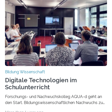
Millionen Euro. Der European Chips Act soll die
europäische Mikrochip-Industrie auf ein neues Level
heben, mehrere Milliarden Euro fließen in den Bau neuer
Halbleiterfertigungsstätten, u.a. in Deutschland, Polen
und Italien. Für den Betrieb dieser neuen High-Tech-
Standorte braucht es eine große Zahl an
Ingenieur*innen und Techniker*innen und bisher ist
unklar,…
Bildung Wissenschaft
Digitale Technologien im
Schulunterricht
Forschungs- und Nachwuchskolleg AQUA-d geht an
den Start. Bildungswissenschaftlichen Nachwuchs zu
fördern und die Aufgabenqualität im digital gestützten