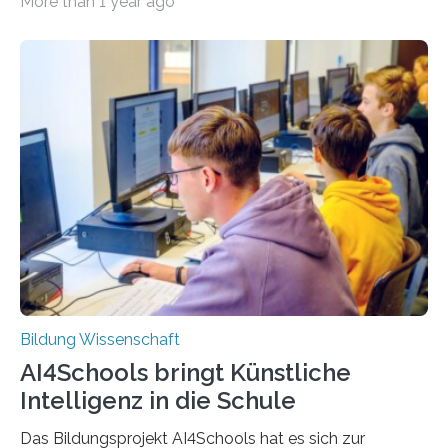
More than 1 year ago
Unterricht an Schulen zu verbessern, ist Ziel des
Forschungs- und Nachwuchskollegs AQUA-d von
Pädagogischer Hochschule Karlsruhe und Tübingen
School of Education. Vergangene Woche ging es
offiziell an den Start. Das Land Baden-Württemberg
hatte das Kooperationsprojekt ausgeschrieben und
stellt zunächst bis 2026 rund 2,4 Millionen Euro zur
Verfügung. Digitale Technologien im Schulunterricht
einzusetzen, kann viele Vorteile haben. Nicht zuletzt für
Lern- und Leistungsaufgaben…
Bildung Wissenschaft
AI4Schools bringt Künstliche
Intelligenz in die Schule
Das Bildungsprojekt AI4Schools hat es sich zur