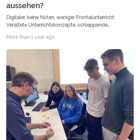
aussehen?
Digitaler, keine Noten, weniger Frontalunterricht:
Veraltete Unterrichtskonzepte, schleppende
Digitalisierung, zu wenig individuelle Förderung: Die
More than 1 year ago
Kritik am Schulsystem in Deutschland ist groß. Wie es
besser gehen könnte, daran forschen
Wissenschaftler:innen an der TU Dresden. Die
Universitätsschule entwickelt neue Lernformen, am
Exzellenzcluster CeTI untersucht man den Einsatz
digitaler Lernmittel und die Psychologie des Lehrens
und Lernens geht der Frage nach, wie Schüler:innen
stärker motiviert werden können. Auch die Ausbildung
der angehenden Lehrer:innen steht auf dem Prüfstand.
„Wir stehen vor der Herausforderung, Lehrkräfte…