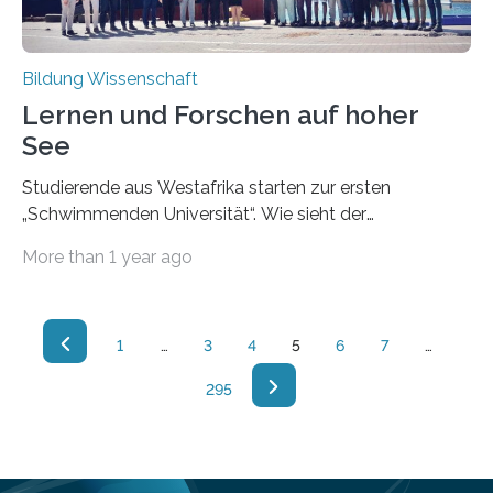
„Wissenschaft lebt vom Austausch, gerade…
Bildung Wissenschaft
Lernen und Forschen auf hoher
See
Studierende aus Westafrika starten zur ersten
„Schwimmenden Universität“. Wie sieht der
Arbeitsalltag auf einem Forschungsschiff aus? Wie
More than 1 year ago
erhalten Meeresforschende ihre wertvollen Daten? Für
diese und viele weitere Fragen haben zwölf
Studierende des internationalen Masterstudiengangs
„Klimawandel und Meereswissenschaften“ in
1
…
3
4
5
6
7
…
Westafrika bald Antworten – und vermutlich viele neue
295
Fragen. Unter Leitung des GEOMAR reisen die
Studierenden auf dem Forschungsschiff MARIA S.
MERIAN von Mindelo auf Cabo Verde nach
Bremerhaven in Deutschland. Damit startet nach