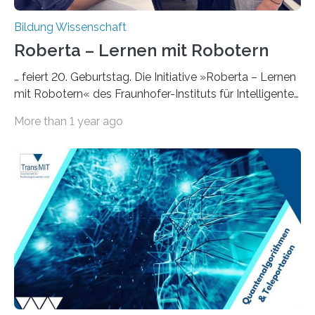
Bildung Wissenschaft
Roberta – Lernen mit Robotern
… feiert 20. Geburtstag. Die Initiative »Roberta – Lernen
mit Robotern« des Fraunhofer-Instituts für Intelligente
Analyse- und Informationssysteme IAIS in Sankt
More than 1 year ago
Augustin feiert ihren 20. Geburtstag. Unter anderem
bilden Roberta Coaches von Fraunhofer IAIS Lehrkräfte
aus, die im Anschluss an Schulen deutschlandweit und
international Robotik- und Programmierkurse anbieten
– bisher wurden mehr als 3500 Lehrer*innen geschult
und so über 650 000 Schüler*innen erreicht. Ergänzt
wird das Angebot um die Programmierplattform
»Open Roberta«, die aktuell mehr als 10 Millionen
Nutzer*innen weltweit…