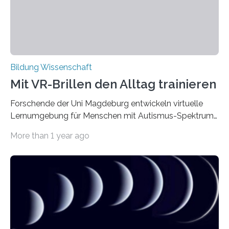
Forschungsergebnisse bestätigen immer wieder:
Mathematisches Wissen, das bereits…
Bildung Wissenschaft
Mit VR-Brillen den Alltag trainieren
Forschende der Uni Magdeburg entwickeln virtuelle
Lernumgebung für Menschen mit Autismus-Spektrum-
Störung. Ingenieurpädagoginnen und
More than 1 year ago
Ingenieurpädagogen der Otto-von-Guericke-
Universität Magdeburg haben unter Leitung von Prof.
Dr. Frank Bünning, Professur für Ingenieurpädagogik
und Didaktik der technischen Bildung, in einem von
Erasmus+ geförderten Forschungsprojekt den Prototyp
einer virtuellen Lernumgebung für Kinder und
Jugendliche mit Autismus-Spektrum-Störung (ASS)
entwickelt. Durch den Einsatz können Betroffene