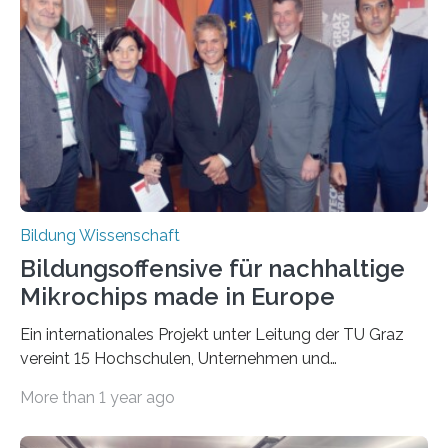
ausgezeichnet wie eindrucksvolle Himmelsaufnahmen,
die mit einem Smartphone aufgenommen wurden.
Jedes einzelne der 17 prämierten Bilder und Videos ist
für sich atemberaubend – und steht jetzt gemeinsam
mit weiteren…
Bildung Wissenschaft
Bildungsoffensive für nachhaltige
Mikrochips made in Europe
Ein internationales Projekt unter Leitung der TU Graz
vereint 15 Hochschulen, Unternehmen und
Forschungseinrichtungen mit dem Ziel, dringend
More than 1 year ago
benötigte Fachkräfte für die Halbleiterbranche
auszubilden. Die EU fördert das Vorhaben mit 7,15