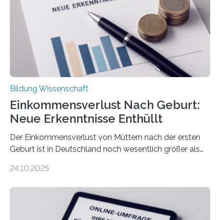
Bildung Wissenschaft
Einkommensverlust Nach Geburt:
Neue Erkenntnisse Enthüllt
Der Einkommensverlust von Müttern nach der ersten
Geburt ist in Deutschland noch wesentlich größer als
bisher angenommen. Mütter verdienen im vierten Jahr
24.10.2025
nach der Geburt durchschnittlich fast 30.000 Euro
weniger als gleichaltrige Frauen noch ohne Kinder – mit
langfristigen Auswirkungen auf Karriere und die spätere
Rente. Bisherige Schätzungen lagen bei rund 20.000
Euro und damit etwa 30 Prozent zu niedrig. Zu diesem