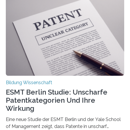
Rückenschmerzen denken und welche Erfahrungen sie
damit gemacht haben, kann entscheidend
beeinflussen, wie Schmerzen verlaufen und welche
Therapien wirken. Diese individuellen Überzeugungen
stehen im Mittelpunkt einer aktuellen Studie der
Hochschule Bochum. Im Rahmen des
Promotionsprojekts „BACKCamPAIN“ führt die
Doktorandin Deborah Jost (Hochschule Bochum,
Promotionskolleg NRW) derzeit eine Online-Umfrage
durch. Ziel ist es, herauszufinden,…
Bildung Wissenschaft
ESMT Berlin Studie: Unscharfe
Patentkategorien Und Ihre
Wirkung
Eine neue Studie der ESMT Berlin und der Yale School
of Management zeigt, dass Patente in unscharf