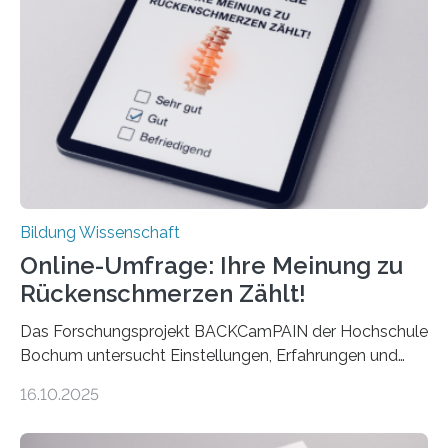
Ergebnis kommt eine neue Studie des ZEW Mannheim
mit der Universität Tilburg. „Werden Frauen unter 30
Jahren erstmals…
Bildung Wissenschaft
Online-Umfrage: Ihre Meinung zu
Rückenschmerzen Zählt!
Das Forschungsprojekt BACKCamPAIN der Hochschule
Bochum untersucht Einstellungen, Erfahrungen und
Mythen rund um Rückenschmerzen. Rückenschmerzen
16.10.2025
gehören zu den häufigsten gesundheitlichen
Beschwerden in Deutschland. Doch wie Menschen über