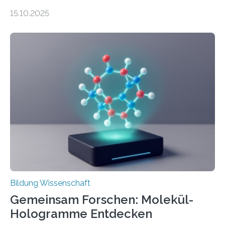
abgegrenzten, sich überlappenden Kategorien deutlich
15.10.2025
häufiger zu bahnbrechenden Innovationen führen und
langfristig größeren wirtschaftlichen Wert schaffen als
solche in klar definierten Bereichen. Bahnbrechende
Erfindungen entstehen besonders dann, wenn
Wissenskategorien verschwimmen. Das zeigt neue
Forschung von Gianluca Carnabuci, Professor of
Organizational Behavior an der ESMT Berlin, und
Balázs Kovács, Professor an der Yale School of
Management. Die Forscher kommen zu dem Schluss,
dass Patente…
Bildung Wissenschaft
Gemeinsam Forschen: Molekül-
Hologramme Entdecken