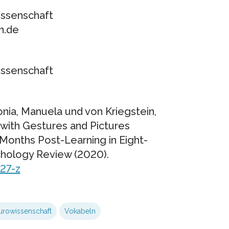
issenschaft
n.de
issenschaft
onia, Manuela und von Kriegstein,
 with Gestures and Pictures
onths Post-Learning in Eight-
chology Review (2020).
27-z
urowissenschaft
Vokabeln