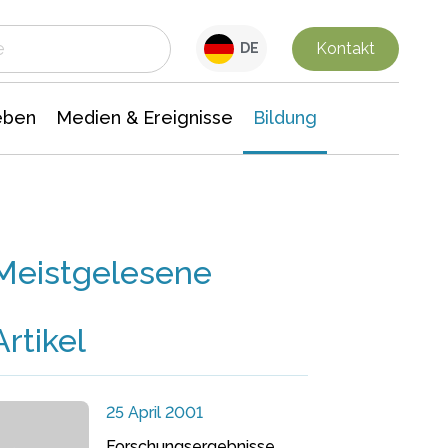
 Leben
Medien & Ereignisse
Interdisziplinäre Forschung
Veranstaltungsnachrichten
n Chemie
Gesellschaftswissenschaften
Kontakt
DE
eben
Medien & Ereignisse
Bildung
Meistgelesene
Artikel
25 April 2001
Forschungsergebnisse