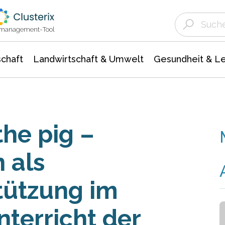
Landwirtschaft & Umwelt
Gesundheit &
Agrar- Forstwissenschaften
Unternehmensmeldungen
Biowissenschafte
Ökologie Umwelt- Naturschutz
ktmanagement-Tool
chaft
Landwirtschaft & Umwelt
Gesundheit & L
he pig –
 als
tützung im
terricht der