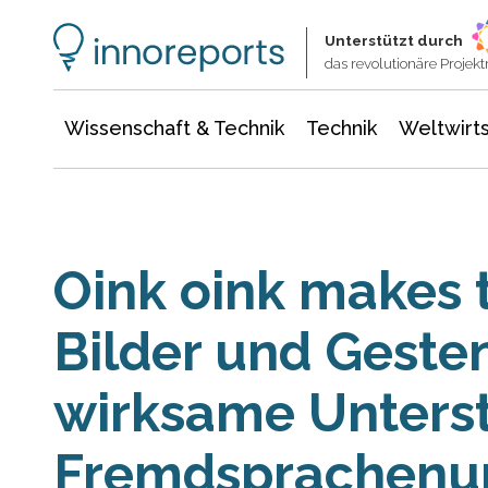
Wissenschaft & Technik
Informationstechnologie
Energie & Elektrotechnik
Unterstützt durch
das revolutionäre Proje
Wissenschaft & Technik
Technik
Weltwirts
Oink oink makes t
Bilder und Gesten
wirksame Unters
Fremdsprachenun