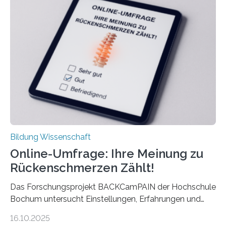
Rente. Bisherige Schätzungen lagen bei rund 20.000
Euro und damit etwa 30 Prozent zu niedrig. Zu diesem
Ergebnis kommt eine neue Studie des ZEW Mannheim
mit der Universität Tilburg. „Werden Frauen unter 30
Jahren erstmals…
Bildung Wissenschaft
Online-Umfrage: Ihre Meinung zu
Rückenschmerzen Zählt!
Das Forschungsprojekt BACKCamPAIN der Hochschule
Bochum untersucht Einstellungen, Erfahrungen und
Mythen rund um Rückenschmerzen. Rückenschmerzen
16.10.2025
gehören zu den häufigsten gesundheitlichen