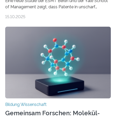
Eine neue Studie der ESMT Berlin und der Yale School
of Management zeigt, dass Patente in unscharf
abgegrenzten, sich überlappenden Kategorien deutlich
15.10.2025
häufiger zu bahnbrechenden Innovationen führen und
langfristig größeren wirtschaftlichen Wert schaffen als
solche in klar definierten Bereichen. Bahnbrechende
Erfindungen entstehen besonders dann, wenn
Wissenskategorien verschwimmen. Das zeigt neue
Forschung von Gianluca Carnabuci, Professor of
Organizational Behavior an der ESMT Berlin, und
Balázs Kovács, Professor an der Yale School of
Management. Die Forscher kommen zu dem Schluss,
dass Patente…
Bildung Wissenschaft
Gemeinsam Forschen: Molekül-