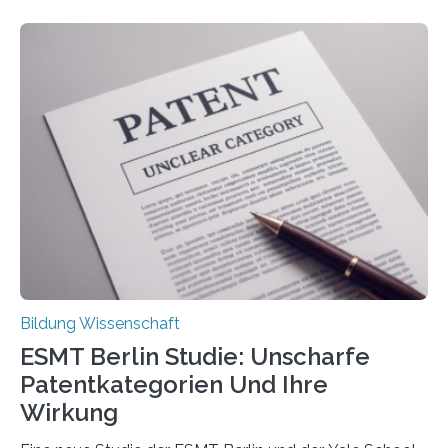
Beschwerden in Deutschland. Doch wie Menschen über
Rückenschmerzen denken und welche Erfahrungen sie
damit gemacht haben, kann entscheidend
beeinflussen, wie Schmerzen verlaufen und welche
Therapien wirken. Diese individuellen Überzeugungen
stehen im Mittelpunkt einer aktuellen Studie der
Hochschule Bochum. Im Rahmen des
Promotionsprojekts „BACKCamPAIN“ führt die
Doktorandin Deborah Jost (Hochschule Bochum,
Promotionskolleg NRW) derzeit eine Online-Umfrage
durch. Ziel ist es, herauszufinden,…
Bildung Wissenschaft
ESMT Berlin Studie: Unscharfe
Patentkategorien Und Ihre
Wirkung