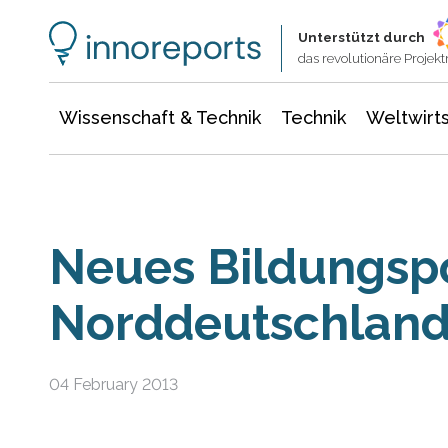
Wissenschaft & Technik
Informationstechnologie
Energie & Elektrotechnik
Unterstützt durch
das revolutionäre Proje
Wissenschaft & Technik
Technik
Weltwirts
Neues Bildungspo
Norddeutschlan
04 February 2013