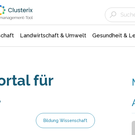
Landwirtschaft & Umwelt
Gesundheit &
Agrar- Forstwissenschaften
Unternehmensmeldungen
Biowissenschafte
Ökologie Umwelt- Naturschutz
ktmanagement-Tool
chaft
Landwirtschaft & Umwelt
Gesundheit & L
rtal für
d
Bildung Wissenschaft