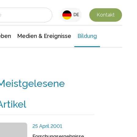
 Leben
Medien & Ereignisse
Interdisziplinäre Forschung
Veranstaltungsnachrichten
n Chemie
Gesellschaftswissenschaften
Kontakt
DE
eben
Medien & Ereignisse
Bildung
Meistgelesene
Artikel
25 April 2001
Forschungsergebnisse