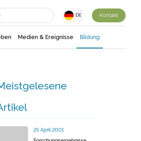
 Leben
Medien & Ereignisse
Interdisziplinäre Forschung
Veranstaltungsnachrichten
n Chemie
Gesellschaftswissenschaften
Kontakt
DE
eben
Medien & Ereignisse
Bildung
Meistgelesene
Artikel
25 April 2001
Forschungsergebnisse