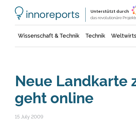
Wissenschaft & Technik
Informationstechnologie
Energie & Elektrotechnik
Unterstützt durch
das revolutionäre Proje
Wissenschaft & Technik
Technik
Weltwirts
Neue Landkarte 
geht online
15 July 2009