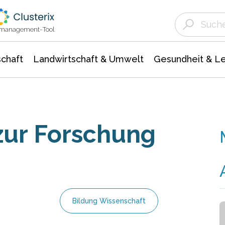
Landwirtschaft & Umwelt
Gesundheit &
Agrar- Forstwissenschaften
Unternehmensmeldungen
Biowissenschafte
Ökologie Umwelt- Naturschutz
ktmanagement-Tool
chaft
Landwirtschaft & Umwelt
Gesundheit & L
zur Forschung
Bildung Wissenschaft