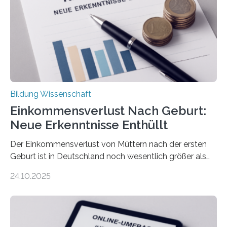
Bildung Wissenschaft
Einkommensverlust Nach Geburt:
Neue Erkenntnisse Enthüllt
Der Einkommensverlust von Müttern nach der ersten
Geburt ist in Deutschland noch wesentlich größer als
bisher angenommen. Mütter verdienen im vierten Jahr
24.10.2025
nach der Geburt durchschnittlich fast 30.000 Euro
weniger als gleichaltrige Frauen noch ohne Kinder – mit
langfristigen Auswirkungen auf Karriere und die spätere
Rente. Bisherige Schätzungen lagen bei rund 20.000