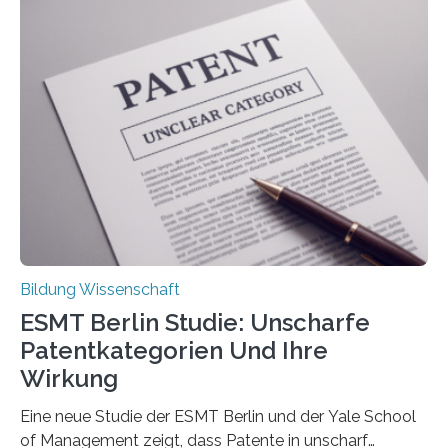
Rückenschmerzen denken und welche Erfahrungen sie
damit gemacht haben, kann entscheidend
beeinflussen, wie Schmerzen verlaufen und welche
Therapien wirken. Diese individuellen Überzeugungen
stehen im Mittelpunkt einer aktuellen Studie der
Hochschule Bochum. Im Rahmen des
Promotionsprojekts „BACKCamPAIN“ führt die
Doktorandin Deborah Jost (Hochschule Bochum,
Promotionskolleg NRW) derzeit eine Online-Umfrage
durch. Ziel ist es, herauszufinden,…
Bildung Wissenschaft
ESMT Berlin Studie: Unscharfe
Patentkategorien Und Ihre
Wirkung
Eine neue Studie der ESMT Berlin und der Yale School
of Management zeigt, dass Patente in unscharf