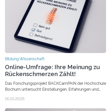
Euro und damit etwa 30 Prozent zu niedrig. Zu diesem
Ergebnis kommt eine neue Studie des ZEW Mannheim
mit der Universität Tilburg. „Werden Frauen unter 30
Jahren erstmals…
Bildung Wissenschaft
Online-Umfrage: Ihre Meinung zu
Rückenschmerzen Zählt!
Das Forschungsprojekt BACKCamPAIN der Hochschule
Bochum untersucht Einstellungen, Erfahrungen und
Mythen rund um Rückenschmerzen. Rückenschmerzen
16.10.2025
gehören zu den häufigsten gesundheitlichen
Beschwerden in Deutschland. Doch wie Menschen über