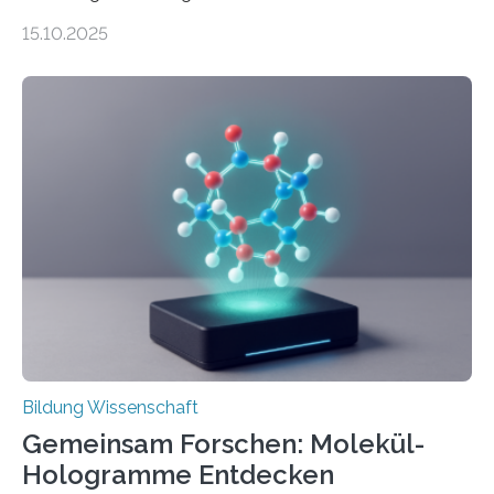
abgegrenzten, sich überlappenden Kategorien deutlich
15.10.2025
häufiger zu bahnbrechenden Innovationen führen und
langfristig größeren wirtschaftlichen Wert schaffen als
solche in klar definierten Bereichen. Bahnbrechende
Erfindungen entstehen besonders dann, wenn
Wissenskategorien verschwimmen. Das zeigt neue
Forschung von Gianluca Carnabuci, Professor of
Organizational Behavior an der ESMT Berlin, und
Balázs Kovács, Professor an der Yale School of
Management. Die Forscher kommen zu dem Schluss,
dass Patente…
Bildung Wissenschaft
Gemeinsam Forschen: Molekül-
Hologramme Entdecken