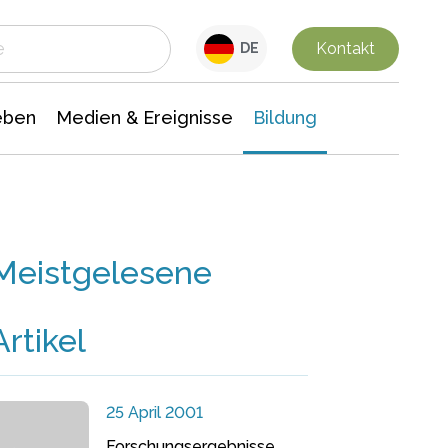
 Leben
Medien & Ereignisse
Interdisziplinäre Forschung
Veranstaltungsnachrichten
n Chemie
Gesellschaftswissenschaften
Kontakt
DE
eben
Medien & Ereignisse
Bildung
Meistgelesene
Artikel
25 April 2001
Forschungsergebnisse