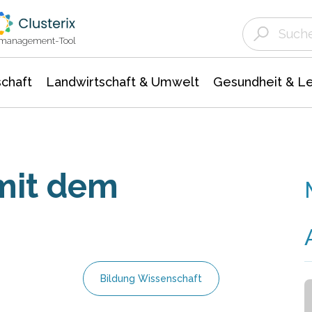
Landwirtschaft & Umwelt
Gesundheit &
Agrar- Forstwissenschaften
Unternehmensmeldungen
Biowissenschafte
Ökologie Umwelt- Naturschutz
ktmanagement-Tool
chaft
Landwirtschaft & Umwelt
Gesundheit & L
mit dem
Bildung Wissenschaft