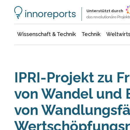
Wissenschaft & Technik
Informationstechnologie
Energie & Elektrotechnik
Unterstützt durch
das revolutionäre Proje
Wissenschaft & Technik
Technik
Weltwirts
IPRI-Projekt zu 
von Wandel und 
von Wandlungsfä
Wertschöpfungsn