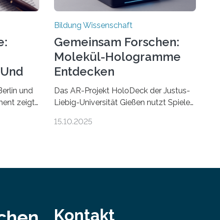
Bildung Wissenschaft
e:
Gemeinsam Forschen:
Molekül-Hologramme
 Und
Entdecken
erlin und
Das AR-Projekt HoloDeck der Justus-
ent zeigt,
Liebig-Universität Gießen nutzt Spiele-
Hardware für die universitäre Lehre Die
15.10.2025
penden
vor allem aus Computer- und
 zu
Handyspielen bekannte Augmented-
en führen
Reality-Technologie (AR) hält Einzug in
universitäre Lehre: Das an der Justus-
en als
Liebig-Universität Gießen geförderte
eichen.
Projekt „HoloDeck: Molekulare
 entstehen
Hologramme in der Lehre“ ermöglicht
es, komplexe molekulare
Kontakt
schen