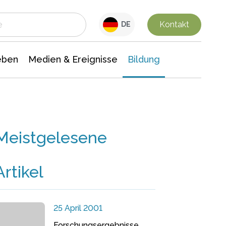
 Leben
Medien & Ereignisse
Interdisziplinäre Forschung
Veranstaltungsnachrichten
n Chemie
Gesellschaftswissenschaften
Kontakt
DE
eben
Medien & Ereignisse
Bildung
Meistgelesene
Artikel
25 April 2001
Forschungsergebnisse