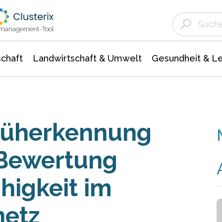
Landwirtschaft & Umwelt
Gesundheit &
Agrar- Forstwissenschaften
Unternehmensmeldungen
Biowissenschafte
Ökologie Umwelt- Naturschutz
ktmanagement-Tool
chaft
Landwirtschaft & Umwelt
Gesundheit & L
Früherkennung
Bewertung
higkeit im
etz