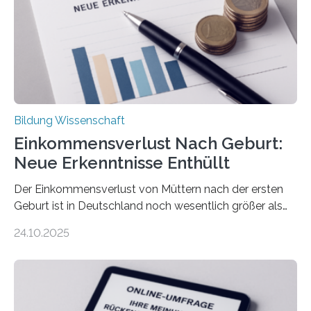
Bildung Wissenschaft
Einkommensverlust Nach Geburt:
Neue Erkenntnisse Enthüllt
Der Einkommensverlust von Müttern nach der ersten
Geburt ist in Deutschland noch wesentlich größer als
bisher angenommen. Mütter verdienen im vierten Jahr
24.10.2025
nach der Geburt durchschnittlich fast 30.000 Euro
weniger als gleichaltrige Frauen noch ohne Kinder – mit
langfristigen Auswirkungen auf Karriere und die spätere
Rente. Bisherige Schätzungen lagen bei rund 20.000
Euro und damit etwa 30 Prozent zu niedrig. Zu diesem