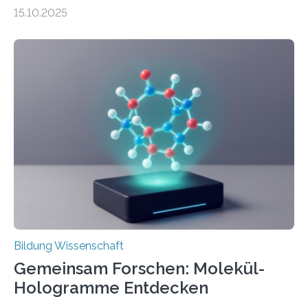
abgegrenzten, sich überlappenden Kategorien deutlich
15.10.2025
häufiger zu bahnbrechenden Innovationen führen und
langfristig größeren wirtschaftlichen Wert schaffen als
solche in klar definierten Bereichen. Bahnbrechende
Erfindungen entstehen besonders dann, wenn
Wissenskategorien verschwimmen. Das zeigt neue
Forschung von Gianluca Carnabuci, Professor of
Organizational Behavior an der ESMT Berlin, und
Balázs Kovács, Professor an der Yale School of
Management. Die Forscher kommen zu dem Schluss,
dass Patente…
Bildung Wissenschaft
Gemeinsam Forschen: Molekül-
Hologramme Entdecken