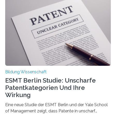
damit gemacht haben, kann entscheidend
beeinflussen, wie Schmerzen verlaufen und welche
Therapien wirken. Diese individuellen Überzeugungen
stehen im Mittelpunkt einer aktuellen Studie der
Hochschule Bochum. Im Rahmen des
Promotionsprojekts „BACKCamPAIN“ führt die
Doktorandin Deborah Jost (Hochschule Bochum,
Promotionskolleg NRW) derzeit eine Online-Umfrage
durch. Ziel ist es, herauszufinden,…
Bildung Wissenschaft
ESMT Berlin Studie: Unscharfe
Patentkategorien Und Ihre
Wirkung
Eine neue Studie der ESMT Berlin und der Yale School
of Management zeigt, dass Patente in unscharf