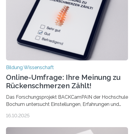
Ergebnis kommt eine neue Studie des ZEW Mannheim
mit der Universität Tilburg. „Werden Frauen unter 30
Jahren erstmals…
Bildung Wissenschaft
Online-Umfrage: Ihre Meinung zu
Rückenschmerzen Zählt!
Das Forschungsprojekt BACKCamPAIN der Hochschule
Bochum untersucht Einstellungen, Erfahrungen und
Mythen rund um Rückenschmerzen. Rückenschmerzen
16.10.2025
gehören zu den häufigsten gesundheitlichen
Beschwerden in Deutschland. Doch wie Menschen über
Rückenschmerzen denken und welche Erfahrungen sie