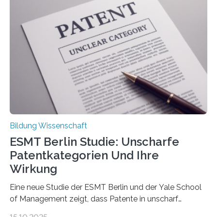
damit gemacht haben, kann entscheidend
beeinflussen, wie Schmerzen verlaufen und welche
Therapien wirken. Diese individuellen Überzeugungen
stehen im Mittelpunkt einer aktuellen Studie der
Hochschule Bochum. Im Rahmen des
Promotionsprojekts „BACKCamPAIN“ führt die
Doktorandin Deborah Jost (Hochschule Bochum,
Promotionskolleg NRW) derzeit eine Online-Umfrage
durch. Ziel ist es, herauszufinden,…
Bildung Wissenschaft
ESMT Berlin Studie: Unscharfe
Patentkategorien Und Ihre
Wirkung
Eine neue Studie der ESMT Berlin und der Yale School
of Management zeigt, dass Patente in unscharf
abgegrenzten, sich überlappenden Kategorien deutlich