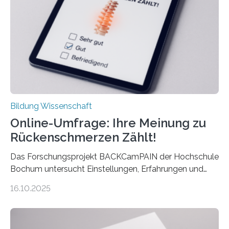
mit der Universität Tilburg. „Werden Frauen unter 30
Jahren erstmals…
Bildung Wissenschaft
Online-Umfrage: Ihre Meinung zu
Rückenschmerzen Zählt!
Das Forschungsprojekt BACKCamPAIN der Hochschule
Bochum untersucht Einstellungen, Erfahrungen und
Mythen rund um Rückenschmerzen. Rückenschmerzen
16.10.2025
gehören zu den häufigsten gesundheitlichen
Beschwerden in Deutschland. Doch wie Menschen über
Rückenschmerzen denken und welche Erfahrungen sie