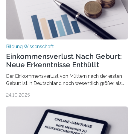
Bildung Wissenschaft
Einkommensverlust Nach Geburt:
Neue Erkenntnisse Enthüllt
Der Einkommensverlust von Müttern nach der ersten
Geburt ist in Deutschland noch wesentlich größer als
bisher angenommen. Mütter verdienen im vierten Jahr
24.10.2025
nach der Geburt durchschnittlich fast 30.000 Euro
weniger als gleichaltrige Frauen noch ohne Kinder – mit
langfristigen Auswirkungen auf Karriere und die spätere
Rente. Bisherige Schätzungen lagen bei rund 20.000
Euro und damit etwa 30 Prozent zu niedrig. Zu diesem
Ergebnis kommt eine neue Studie des ZEW Mannheim