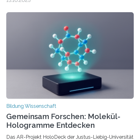
15.10.2025
häufiger zu bahnbrechenden Innovationen führen und
langfristig größeren wirtschaftlichen Wert schaffen als
solche in klar definierten Bereichen. Bahnbrechende
Erfindungen entstehen besonders dann, wenn
Wissenskategorien verschwimmen. Das zeigt neue
Forschung von Gianluca Carnabuci, Professor of
Organizational Behavior an der ESMT Berlin, und
Balázs Kovács, Professor an der Yale School of
Management. Die Forscher kommen zu dem Schluss,
dass Patente…
Bildung Wissenschaft
Gemeinsam Forschen: Molekül-
Hologramme Entdecken
Das AR-Projekt HoloDeck der Justus-Liebig-Universität