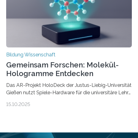
Balázs Kovács, Professor an der Yale School of
Management. Die Forscher kommen zu dem Schluss,
dass Patente…
Bildung Wissenschaft
Gemeinsam Forschen: Molekül-
Hologramme Entdecken
Das AR-Projekt HoloDeck der Justus-Liebig-Universität
Gießen nutzt Spiele-Hardware für die universitäre Lehre
Die vor allem aus Computer- und Handyspielen
15.10.2025
bekannte Augmented-Reality-Technologie (AR) hält
Einzug in universitäre Lehre: Das an der Justus-Liebig-
Universität Gießen geförderte Projekt „HoloDeck:
Molekulare Hologramme in der Lehre“ ermöglicht es,
komplexe molekulare Zusammenhänge sichtbar zu