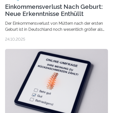
Einkommensverlust Nach Geburt:
Neue Erkenntnisse Enthüllt
Der Einkommensverlust von Müttern nach der ersten
Geburt ist in Deutschland noch wesentlich größer als
bisher angenommen. Mütter verdienen im vierten Jahr
24.10.2025
nach der Geburt durchschnittlich fast 30.000 Euro
weniger als gleichaltrige Frauen noch ohne Kinder – mit
langfristigen Auswirkungen auf Karriere und die spätere
Rente. Bisherige Schätzungen lagen bei rund 20.000
Euro und damit etwa 30 Prozent zu niedrig. Zu diesem
Ergebnis kommt eine neue Studie des ZEW Mannheim
mit der Universität Tilburg. „Werden Frauen unter 30
Jahren erstmals…