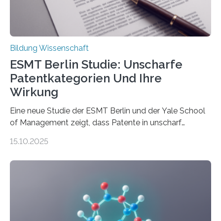
Promotionskolleg NRW) derzeit eine Online-Umfrage
durch. Ziel ist es, herauszufinden,…
Bildung Wissenschaft
ESMT Berlin Studie: Unscharfe
Patentkategorien Und Ihre
Wirkung
Eine neue Studie der ESMT Berlin und der Yale School
of Management zeigt, dass Patente in unscharf
abgegrenzten, sich überlappenden Kategorien deutlich
15.10.2025
häufiger zu bahnbrechenden Innovationen führen und
langfristig größeren wirtschaftlichen Wert schaffen als
solche in klar definierten Bereichen. Bahnbrechende
Erfindungen entstehen besonders dann, wenn
Wissenskategorien verschwimmen. Das zeigt neue
Forschung von Gianluca Carnabuci, Professor of
Organizational Behavior an der ESMT Berlin, und