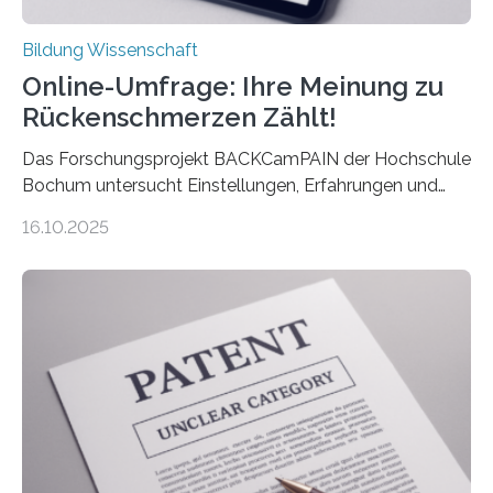
Bildung Wissenschaft
Online-Umfrage: Ihre Meinung zu
Rückenschmerzen Zählt!
Das Forschungsprojekt BACKCamPAIN der Hochschule
Bochum untersucht Einstellungen, Erfahrungen und
Mythen rund um Rückenschmerzen. Rückenschmerzen
16.10.2025
gehören zu den häufigsten gesundheitlichen
Beschwerden in Deutschland. Doch wie Menschen über
Rückenschmerzen denken und welche Erfahrungen sie
damit gemacht haben, kann entscheidend
beeinflussen, wie Schmerzen verlaufen und welche
Therapien wirken. Diese individuellen Überzeugungen
stehen im Mittelpunkt einer aktuellen Studie der
Hochschule Bochum. Im Rahmen des
Promotionsprojekts „BACKCamPAIN“ führt die
Doktorandin Deborah Jost (Hochschule Bochum,