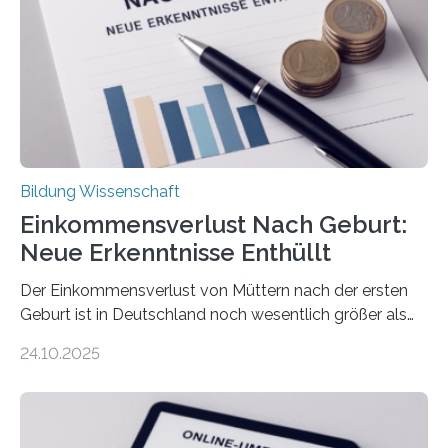
Bildung Wissenschaft
Einkommensverlust Nach Geburt:
Neue Erkenntnisse Enthüllt
Der Einkommensverlust von Müttern nach der ersten
Geburt ist in Deutschland noch wesentlich größer als
bisher angenommen. Mütter verdienen im vierten Jahr
24.10.2025
nach der Geburt durchschnittlich fast 30.000 Euro
weniger als gleichaltrige Frauen noch ohne Kinder – mit
langfristigen Auswirkungen auf Karriere und die spätere
Rente. Bisherige Schätzungen lagen bei rund 20.000