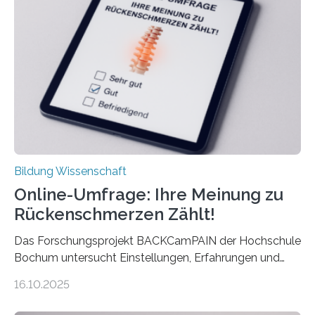
Euro und damit etwa 30 Prozent zu niedrig. Zu diesem
Ergebnis kommt eine neue Studie des ZEW Mannheim
mit der Universität Tilburg. „Werden Frauen unter 30
Jahren erstmals…
Bildung Wissenschaft
Online-Umfrage: Ihre Meinung zu
Rückenschmerzen Zählt!
Das Forschungsprojekt BACKCamPAIN der Hochschule
Bochum untersucht Einstellungen, Erfahrungen und
Mythen rund um Rückenschmerzen. Rückenschmerzen
16.10.2025
gehören zu den häufigsten gesundheitlichen
Beschwerden in Deutschland. Doch wie Menschen über