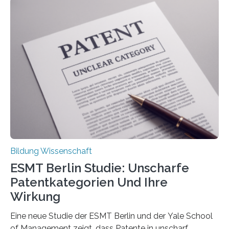
Rückenschmerzen denken und welche Erfahrungen sie
damit gemacht haben, kann entscheidend
beeinflussen, wie Schmerzen verlaufen und welche
Therapien wirken. Diese individuellen Überzeugungen
stehen im Mittelpunkt einer aktuellen Studie der
Hochschule Bochum. Im Rahmen des
Promotionsprojekts „BACKCamPAIN“ führt die
Doktorandin Deborah Jost (Hochschule Bochum,
Promotionskolleg NRW) derzeit eine Online-Umfrage
durch. Ziel ist es, herauszufinden,…
Bildung Wissenschaft
ESMT Berlin Studie: Unscharfe
Patentkategorien Und Ihre
Wirkung
Eine neue Studie der ESMT Berlin und der Yale School
of Management zeigt, dass Patente in unscharf