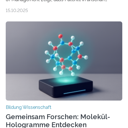
abgegrenzten, sich überlappenden Kategorien deutlich
15.10.2025
häufiger zu bahnbrechenden Innovationen führen und
langfristig größeren wirtschaftlichen Wert schaffen als
solche in klar definierten Bereichen. Bahnbrechende
Erfindungen entstehen besonders dann, wenn
Wissenskategorien verschwimmen. Das zeigt neue
Forschung von Gianluca Carnabuci, Professor of
Organizational Behavior an der ESMT Berlin, und
Balázs Kovács, Professor an der Yale School of
Management. Die Forscher kommen zu dem Schluss,
dass Patente…
Bildung Wissenschaft
Gemeinsam Forschen: Molekül-
Hologramme Entdecken