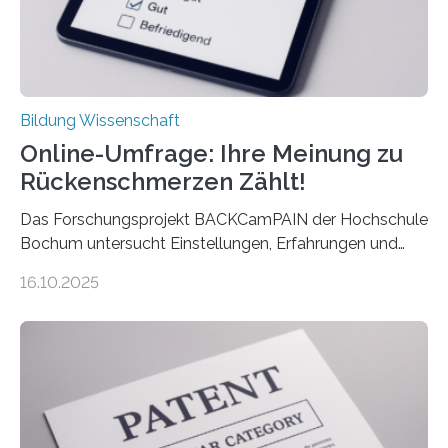
Bildung Wissenschaft
Online-Umfrage: Ihre Meinung zu
Rückenschmerzen Zählt!
Das Forschungsprojekt BACKCamPAIN der Hochschule
Bochum untersucht Einstellungen, Erfahrungen und
Mythen rund um Rückenschmerzen. Rückenschmerzen
16.10.2025
gehören zu den häufigsten gesundheitlichen
Beschwerden in Deutschland. Doch wie Menschen über
Rückenschmerzen denken und welche Erfahrungen sie
damit gemacht haben, kann entscheidend
beeinflussen, wie Schmerzen verlaufen und welche
Therapien wirken. Diese individuellen Überzeugungen
stehen im Mittelpunkt einer aktuellen Studie der