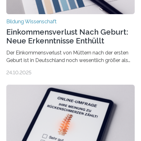
Bildung Wissenschaft
Einkommensverlust Nach Geburt:
Neue Erkenntnisse Enthüllt
Der Einkommensverlust von Müttern nach der ersten
Geburt ist in Deutschland noch wesentlich größer als
bisher angenommen. Mütter verdienen im vierten Jahr
24.10.2025
nach der Geburt durchschnittlich fast 30.000 Euro
weniger als gleichaltrige Frauen noch ohne Kinder – mit
langfristigen Auswirkungen auf Karriere und die spätere
Rente. Bisherige Schätzungen lagen bei rund 20.000
Euro und damit etwa 30 Prozent zu niedrig. Zu diesem
Ergebnis kommt eine neue Studie des ZEW Mannheim
mit der Universität Tilburg. „Werden Frauen unter 30
Jahren erstmals…