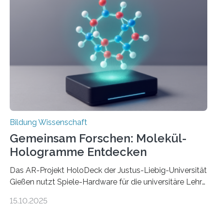
Wissenskategorien verschwimmen. Das zeigt neue
Forschung von Gianluca Carnabuci, Professor of
Organizational Behavior an der ESMT Berlin, und
Balázs Kovács, Professor an der Yale School of
Management. Die Forscher kommen zu dem Schluss,
dass Patente…
Bildung Wissenschaft
Gemeinsam Forschen: Molekül-
Hologramme Entdecken
Das AR-Projekt HoloDeck der Justus-Liebig-Universität
Gießen nutzt Spiele-Hardware für die universitäre Lehre
Die vor allem aus Computer- und Handyspielen
15.10.2025
bekannte Augmented-Reality-Technologie (AR) hält
Einzug in universitäre Lehre: Das an der Justus-Liebig-