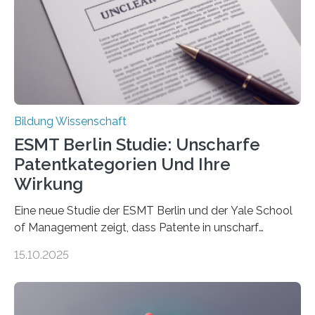
Hochschule Bochum. Im Rahmen des
Promotionsprojekts „BACKCamPAIN“ führt die
Doktorandin Deborah Jost (Hochschule Bochum,
Promotionskolleg NRW) derzeit eine Online-Umfrage
durch. Ziel ist es, herauszufinden,…
Bildung Wissenschaft
ESMT Berlin Studie: Unscharfe
Patentkategorien Und Ihre
Wirkung
Eine neue Studie der ESMT Berlin und der Yale School
of Management zeigt, dass Patente in unscharf
abgegrenzten, sich überlappenden Kategorien deutlich
15.10.2025
häufiger zu bahnbrechenden Innovationen führen und
langfristig größeren wirtschaftlichen Wert schaffen als
solche in klar definierten Bereichen. Bahnbrechende
Erfindungen entstehen besonders dann, wenn