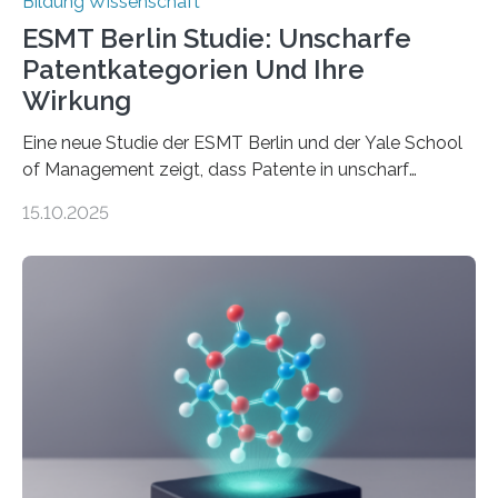
Bildung Wissenschaft
ESMT Berlin Studie: Unscharfe
Patentkategorien Und Ihre
Wirkung
Eine neue Studie der ESMT Berlin und der Yale School
of Management zeigt, dass Patente in unscharf
abgegrenzten, sich überlappenden Kategorien deutlich
15.10.2025
häufiger zu bahnbrechenden Innovationen führen und
langfristig größeren wirtschaftlichen Wert schaffen als
solche in klar definierten Bereichen. Bahnbrechende
Erfindungen entstehen besonders dann, wenn
Wissenskategorien verschwimmen. Das zeigt neue
Forschung von Gianluca Carnabuci, Professor of
Organizational Behavior an der ESMT Berlin, und
Balázs Kovács, Professor an der Yale School of
Management. Die Forscher kommen zu dem Schluss,
dass Patente…