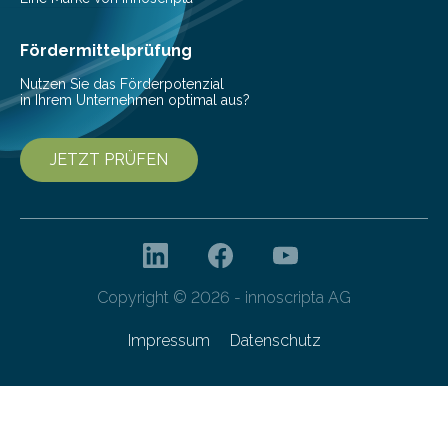
betrachten. In diesem Wintersemester erhalten
interessierte Studierende bei zwei Terminen…
Fördermittelprüfung
Nutzen Sie das Förderpotenzial
in Ihrem Unternehmen optimal aus?
JETZT PRÜFEN
Copyright © 2026 - innoscripta AG
Impressum
Datenschutz