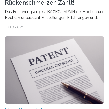
Rückenschmerzen Zählt!
Das Forschungsprojekt BACKCamPAIN der Hochschule
Bochum untersucht Einstellungen, Erfahrungen und
Mythen rund um Rückenschmerzen. Rückenschmerzen
16.10.2025
gehören zu den häufigsten gesundheitlichen
Beschwerden in Deutschland. Doch wie Menschen über
Rückenschmerzen denken und welche Erfahrungen sie
damit gemacht haben, kann entscheidend
beeinflussen, wie Schmerzen verlaufen und welche
Therapien wirken. Diese individuellen Überzeugungen
stehen im Mittelpunkt einer aktuellen Studie der
Hochschule Bochum. Im Rahmen des
Promotionsprojekts „BACKCamPAIN“ führt die
Doktorandin Deborah Jost (Hochschule Bochum,
Promotionskolleg NRW) derzeit eine Online-Umfrage
durch. Ziel ist es, herauszufinden,…