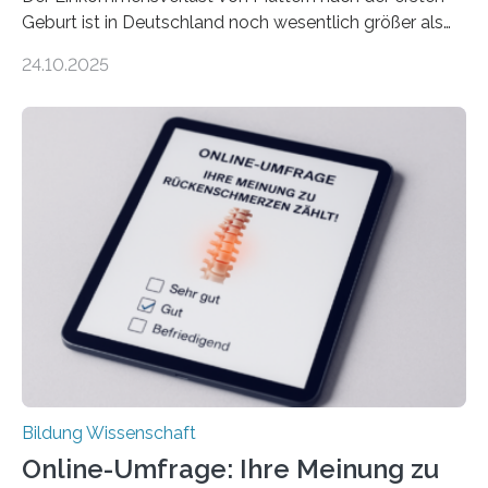
Geburt ist in Deutschland noch wesentlich größer als
bisher angenommen. Mütter verdienen im vierten Jahr
24.10.2025
nach der Geburt durchschnittlich fast 30.000 Euro
weniger als gleichaltrige Frauen noch ohne Kinder – mit
langfristigen Auswirkungen auf Karriere und die spätere
Rente. Bisherige Schätzungen lagen bei rund 20.000
Euro und damit etwa 30 Prozent zu niedrig. Zu diesem
Ergebnis kommt eine neue Studie des ZEW Mannheim
mit der Universität Tilburg. „Werden Frauen unter 30
Jahren erstmals…
Bildung Wissenschaft
Online-Umfrage: Ihre Meinung zu