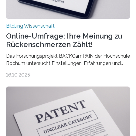
Bildung Wissenschaft
Online-Umfrage: Ihre Meinung zu
Rückenschmerzen Zählt!
Das Forschungsprojekt BACKCamPAIN der Hochschule
Bochum untersucht Einstellungen, Erfahrungen und
Mythen rund um Rückenschmerzen. Rückenschmerzen
16.10.2025
gehören zu den häufigsten gesundheitlichen
Beschwerden in Deutschland. Doch wie Menschen über
Rückenschmerzen denken und welche Erfahrungen sie
damit gemacht haben, kann entscheidend
beeinflussen, wie Schmerzen verlaufen und welche
Therapien wirken. Diese individuellen Überzeugungen
stehen im Mittelpunkt einer aktuellen Studie der
Hochschule Bochum. Im Rahmen des