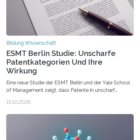
Promotionsprojekts „BACKCamPAIN“ führt die
Doktorandin Deborah Jost (Hochschule Bochum,
Promotionskolleg NRW) derzeit eine Online-Umfrage
durch. Ziel ist es, herauszufinden,…
Bildung Wissenschaft
ESMT Berlin Studie: Unscharfe
Patentkategorien Und Ihre
Wirkung
Eine neue Studie der ESMT Berlin und der Yale School
of Management zeigt, dass Patente in unscharf
abgegrenzten, sich überlappenden Kategorien deutlich
15.10.2025
häufiger zu bahnbrechenden Innovationen führen und
langfristig größeren wirtschaftlichen Wert schaffen als
solche in klar definierten Bereichen. Bahnbrechende
Erfindungen entstehen besonders dann, wenn
Wissenskategorien verschwimmen. Das zeigt neue