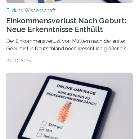
Bildung Wissenschaft
Einkommensverlust Nach Geburt:
Neue Erkenntnisse Enthüllt
Der Einkommensverlust von Müttern nach der ersten
Geburt ist in Deutschland noch wesentlich größer als
bisher angenommen. Mütter verdienen im vierten Jahr
24.10.2025
nach der Geburt durchschnittlich fast 30.000 Euro
weniger als gleichaltrige Frauen noch ohne Kinder – mit
langfristigen Auswirkungen auf Karriere und die spätere
Rente. Bisherige Schätzungen lagen bei rund 20.000
Euro und damit etwa 30 Prozent zu niedrig. Zu diesem
Ergebnis kommt eine neue Studie des ZEW Mannheim
mit der Universität Tilburg. „Werden Frauen unter 30
Jahren erstmals…