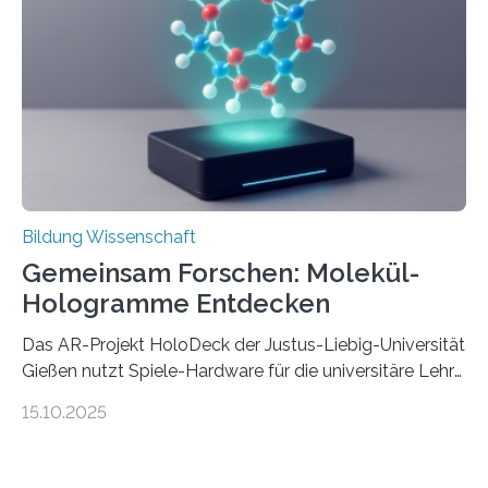
Forschung von Gianluca Carnabuci, Professor of
Organizational Behavior an der ESMT Berlin, und
Balázs Kovács, Professor an der Yale School of
Management. Die Forscher kommen zu dem Schluss,
dass Patente…
Bildung Wissenschaft
Gemeinsam Forschen: Molekül-
Hologramme Entdecken
Das AR-Projekt HoloDeck der Justus-Liebig-Universität
Gießen nutzt Spiele-Hardware für die universitäre Lehre
Die vor allem aus Computer- und Handyspielen
15.10.2025
bekannte Augmented-Reality-Technologie (AR) hält
Einzug in universitäre Lehre: Das an der Justus-Liebig-
Universität Gießen geförderte Projekt „HoloDeck: