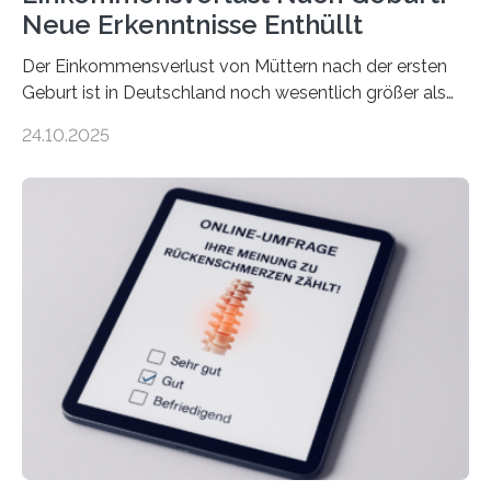
Neue Erkenntnisse Enthüllt
Der Einkommensverlust von Müttern nach der ersten
Geburt ist in Deutschland noch wesentlich größer als
bisher angenommen. Mütter verdienen im vierten Jahr
24.10.2025
nach der Geburt durchschnittlich fast 30.000 Euro
weniger als gleichaltrige Frauen noch ohne Kinder – mit
langfristigen Auswirkungen auf Karriere und die spätere
Rente. Bisherige Schätzungen lagen bei rund 20.000
Euro und damit etwa 30 Prozent zu niedrig. Zu diesem
Ergebnis kommt eine neue Studie des ZEW Mannheim
mit der Universität Tilburg. „Werden Frauen unter 30
Jahren erstmals…