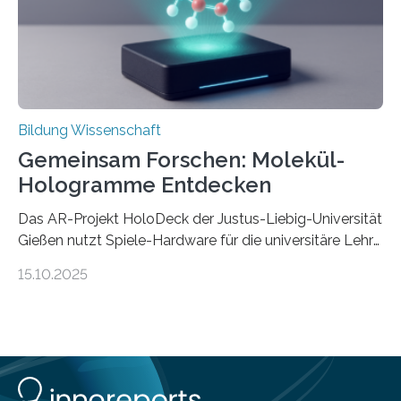
Management. Die Forscher kommen zu dem Schluss,
dass Patente…
Bildung Wissenschaft
Gemeinsam Forschen: Molekül-
Hologramme Entdecken
Das AR-Projekt HoloDeck der Justus-Liebig-Universität
Gießen nutzt Spiele-Hardware für die universitäre Lehre
Die vor allem aus Computer- und Handyspielen
15.10.2025
bekannte Augmented-Reality-Technologie (AR) hält
Einzug in universitäre Lehre: Das an der Justus-Liebig-
Universität Gießen geförderte Projekt „HoloDeck:
Molekulare Hologramme in der Lehre“ ermöglicht es,
komplexe molekulare Zusammenhänge sichtbar zu
machen. Mehrere Personen können dabei gemeinsam