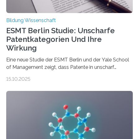
durch. Ziel ist es, herauszufinden,…
Bildung Wissenschaft
ESMT Berlin Studie: Unscharfe
Patentkategorien Und Ihre
Wirkung
Eine neue Studie der ESMT Berlin und der Yale School
of Management zeigt, dass Patente in unscharf
abgegrenzten, sich überlappenden Kategorien deutlich
15.10.2025
häufiger zu bahnbrechenden Innovationen führen und
langfristig größeren wirtschaftlichen Wert schaffen als
solche in klar definierten Bereichen. Bahnbrechende
Erfindungen entstehen besonders dann, wenn
Wissenskategorien verschwimmen. Das zeigt neue
Forschung von Gianluca Carnabuci, Professor of
Organizational Behavior an der ESMT Berlin, und
Balázs Kovács, Professor an der Yale School of