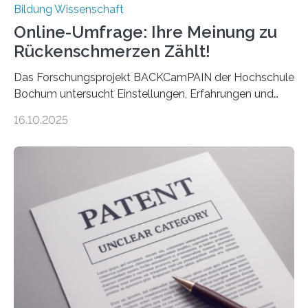
Bildung Wissenschaft
Online-Umfrage: Ihre Meinung zu
Rückenschmerzen Zählt!
Das Forschungsprojekt BACKCamPAIN der Hochschule
Bochum untersucht Einstellungen, Erfahrungen und
Mythen rund um Rückenschmerzen. Rückenschmerzen
16.10.2025
gehören zu den häufigsten gesundheitlichen
Beschwerden in Deutschland. Doch wie Menschen über
Rückenschmerzen denken und welche Erfahrungen sie
damit gemacht haben, kann entscheidend
beeinflussen, wie Schmerzen verlaufen und welche
Therapien wirken. Diese individuellen Überzeugungen
stehen im Mittelpunkt einer aktuellen Studie der
Hochschule Bochum. Im Rahmen des
Promotionsprojekts „BACKCamPAIN“ führt die
Doktorandin Deborah Jost (Hochschule Bochum,
Promotionskolleg NRW) derzeit eine Online-Umfrage