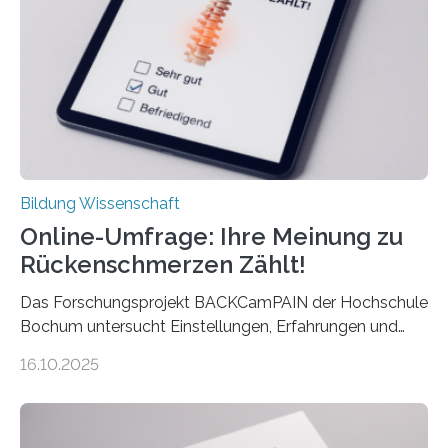
mit der Universität Tilburg. „Werden Frauen unter 30
Jahren erstmals…
Bildung Wissenschaft
Online-Umfrage: Ihre Meinung zu
Rückenschmerzen Zählt!
Das Forschungsprojekt BACKCamPAIN der Hochschule
Bochum untersucht Einstellungen, Erfahrungen und
Mythen rund um Rückenschmerzen. Rückenschmerzen
16.10.2025
gehören zu den häufigsten gesundheitlichen
Beschwerden in Deutschland. Doch wie Menschen über
Rückenschmerzen denken und welche Erfahrungen sie
damit gemacht haben, kann entscheidend