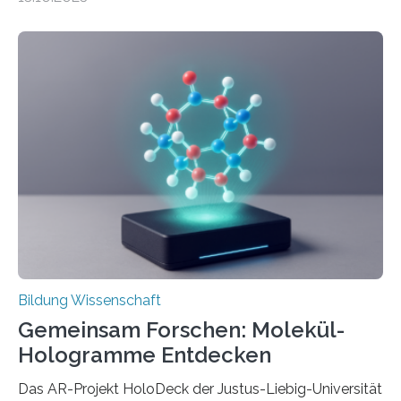
häufiger zu bahnbrechenden Innovationen führen und
langfristig größeren wirtschaftlichen Wert schaffen als
solche in klar definierten Bereichen. Bahnbrechende
Erfindungen entstehen besonders dann, wenn
Wissenskategorien verschwimmen. Das zeigt neue
Forschung von Gianluca Carnabuci, Professor of
Organizational Behavior an der ESMT Berlin, und
Balázs Kovács, Professor an der Yale School of
Management. Die Forscher kommen zu dem Schluss,
dass Patente…
Bildung Wissenschaft
Gemeinsam Forschen: Molekül-
Hologramme Entdecken
Das AR-Projekt HoloDeck der Justus-Liebig-Universität