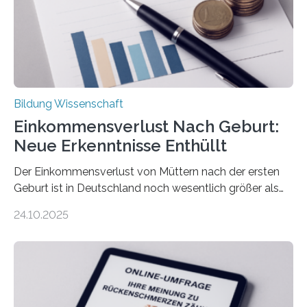
Bildung Wissenschaft
Einkommensverlust Nach Geburt:
Neue Erkenntnisse Enthüllt
Der Einkommensverlust von Müttern nach der ersten
Geburt ist in Deutschland noch wesentlich größer als
bisher angenommen. Mütter verdienen im vierten Jahr
24.10.2025
nach der Geburt durchschnittlich fast 30.000 Euro
weniger als gleichaltrige Frauen noch ohne Kinder – mit
langfristigen Auswirkungen auf Karriere und die spätere
Rente. Bisherige Schätzungen lagen bei rund 20.000
Euro und damit etwa 30 Prozent zu niedrig. Zu diesem
Ergebnis kommt eine neue Studie des ZEW Mannheim