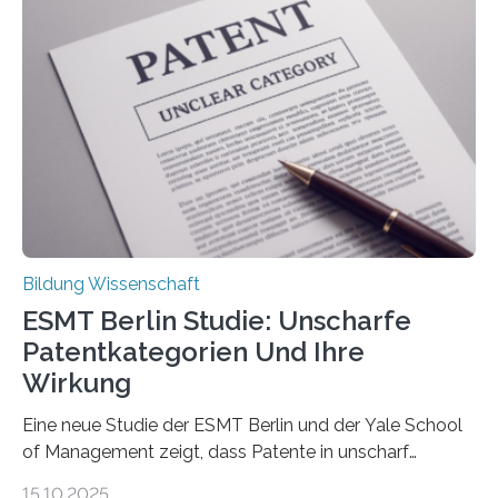
beeinflussen, wie Schmerzen verlaufen und welche
Therapien wirken. Diese individuellen Überzeugungen
stehen im Mittelpunkt einer aktuellen Studie der
Hochschule Bochum. Im Rahmen des
Promotionsprojekts „BACKCamPAIN“ führt die
Doktorandin Deborah Jost (Hochschule Bochum,
Promotionskolleg NRW) derzeit eine Online-Umfrage
durch. Ziel ist es, herauszufinden,…
Bildung Wissenschaft
ESMT Berlin Studie: Unscharfe
Patentkategorien Und Ihre
Wirkung
Eine neue Studie der ESMT Berlin und der Yale School
of Management zeigt, dass Patente in unscharf
abgegrenzten, sich überlappenden Kategorien deutlich
15.10.2025