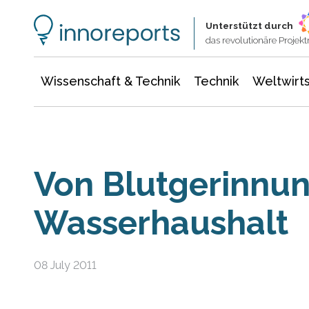
Wissenschaft & Technik
Informationstechnologie
Energie & Elektrotechnik
Unterstützt durch
das revolutionäre Proje
Wissenschaft & Technik
Technik
Weltwirts
Von Blutgerinnun
Wasserhaushalt
08 July 2011