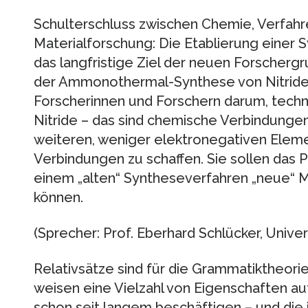
Schulterschluss zwischen Chemie, Verfahr
Materialforschung: Die Etablierung einer S
das langfristige Ziel der neuen Forscher
der Ammonothermal-Synthese von Nitriden“
Forscherinnen und Forschern darum, techn
Nitride – das sind chemische Verbindungen
weiteren, weniger elektronegativen Elem
Verbindungen zu schaffen. Sie sollen das P
einem „alten“ Syntheseverfahren „neue“ M
können.
(Sprecher: Prof. Eberhard Schlücker, Unive
Relativsätze sind für die Grammatiktheori
weisen eine Vielzahl von Eigenschaften au
schon seit langem beschäftigen – und die i