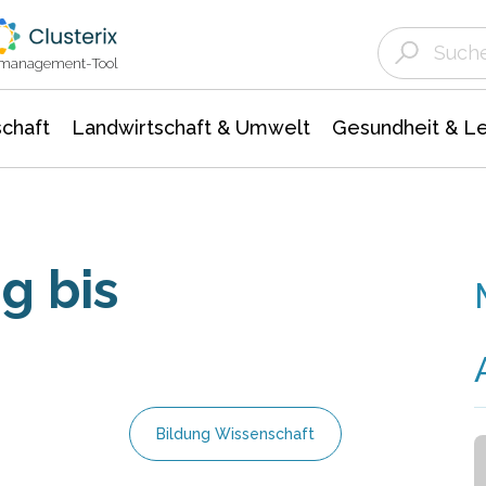
Landwirtschaft & Umwelt
Gesundheit &
Agrar- Forstwissenschaften
Unternehmensmeldungen
Biowissenschafte
Ökologie Umwelt- Naturschutz
ktmanagement-Tool
chaft
Landwirtschaft & Umwelt
Gesundheit & L
g bis
Bildung Wissenschaft