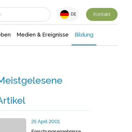
 Leben
Medien & Ereignisse
Interdisziplinäre Forschung
Veranstaltungsnachrichten
n Chemie
Gesellschaftswissenschaften
Kontakt
DE
eben
Medien & Ereignisse
Bildung
Meistgelesene
Artikel
25 April 2001
Forschungsergebnisse